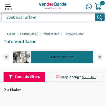
0
0
MENU
MENU
Home
Huishoudelijk
Ventilatoren
Tafelventilator
Tafelventilator
Tafelventilator
Toon de filters
Hulp nodig?
Start chat
0 artikelen