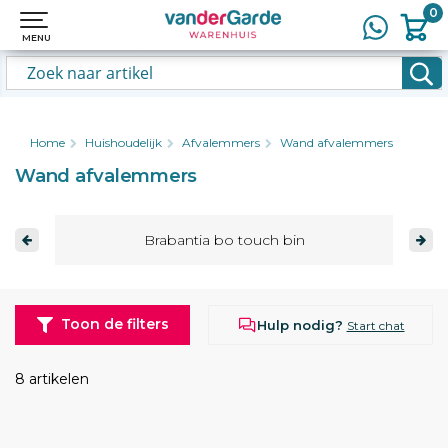
0
0
MENU
MENU
Home
Huishoudelijk
Afvalemmers
Wand afvalemmers
Wand afvalemmers
Brabantia bo touch bin
Toon de filters
Hulp nodig?
Start chat
8 artikelen