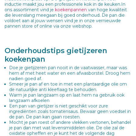
inductie maakt jou een professionele kok in de keuken.In
ons assortiment vind je
koekenpannen
van hoge kwaliteit
die levenslang meegaan bij goed onderhoud. De pan die
voldoet aan al jouw wensen vind je in onze vernieuwde
pannen store of online via onze webshop.
Onderhoudstips gietijzeren
koekenpan
Doe je gietijzeren pan nooit in de vaatwasser, maar was
hem af met heet water en een afwasborstel. Droog hem
nadien goed af.
Smeer je pan af en toe in met een plantaardige olie om
de natuurlijke anti kleeflaag te behouden.
Warm je pan langzaam op en laat hem na gebruik ook
langzaam afkoelen
Een pan van gietijzer is niet geschikt voor zure
ingrediënten zoals tomatensaus. Bewaar geen voedsel in
de pan. De pan kan gaan roesten.
Mocht je pan roest of andere vlekken vertonen, behandel
je pan dan met wat levensmiddelen olie. De olie zal de
oxidatie opheffen en je kunt het de volgende dag