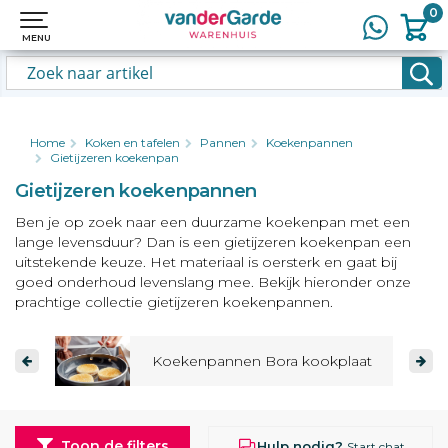
0
0
MENU
MENU
Home
Koken en tafelen
Pannen
Koekenpannen
Gietijzeren koekenpan
Gietijzeren koekenpannen
Ben je op zoek naar een duurzame koekenpan met een
lange levensduur? Dan is een gietijzeren koekenpan een
uitstekende keuze. Het materiaal is oersterk en gaat bij
goed onderhoud levenslang mee. Bekijk hieronder onze
prachtige collectie gietijzeren koekenpannen.
Koekenpannen Bora kookplaat
Toon de filters
Hulp nodig?
Start chat