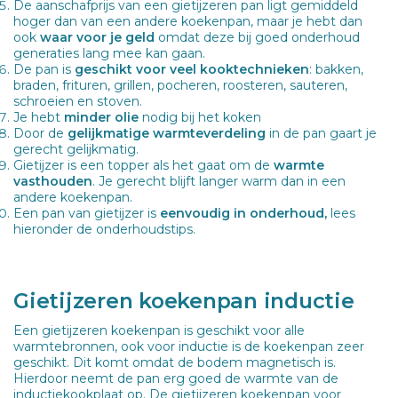
De aanschafprijs van een gietijzeren pan ligt gemiddeld
hoger dan van een andere koekenpan, maar je hebt dan
ook
waar voor je geld
omdat deze bij goed onderhoud
generaties lang mee kan gaan.
De pan is
geschikt voor veel kooktechnieken
: bakken,
braden, frituren, grillen, pocheren, roosteren, sauteren,
schroeien en stoven.
Je hebt
minder olie
nodig bij het koken
Door de
gelijkmatige warmteverdeling
in de pan gaart je
gerecht gelijkmatig.
Gietijzer is een topper als het gaat om de
warmte
vasthouden
. Je gerecht blijft langer warm dan in een
andere koekenpan.
Een pan van gietijzer is
eenvoudig in onderhoud,
lees
hieronder de onderhoudstips.
Gietijzeren koekenpan inductie
Een gietijzeren koekenpan is geschikt voor alle
warmtebronnen, ook voor inductie is de koekenpan zeer
geschikt. Dit komt omdat de bodem magnetisch is.
Hierdoor neemt de pan erg goed de warmte van de
inductiekookplaat op. De gietijzeren koekenpan voor