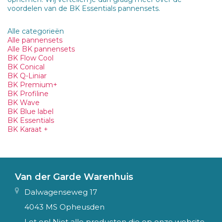
voordelen van de BK Essentials pannensets.
Alle categorieën
Alle pannensets
Alle BK pannensets
BK Flow Cool
BK Conical
BK Q-Liniar
BK Premium+
BK Profiline
BK Wave
BK Blue label
BK Essentials
BK Karaat +
Van der Garde Warenhuis
Dalwagenseweg 17
4043 MS Opheusden
Let op! Niet alle producten die op onze website