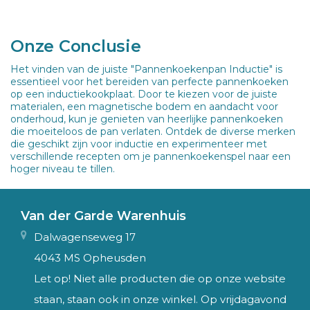
Onze Conclusie
Het vinden van de juiste "Pannenkoekenpan Inductie" is
essentieel voor het bereiden van perfecte pannenkoeken
op een inductiekookplaat. Door te kiezen voor de juiste
materialen, een magnetische bodem en aandacht voor
onderhoud, kun je genieten van heerlijke pannenkoeken
die moeiteloos de pan verlaten. Ontdek de diverse merken
die geschikt zijn voor inductie en experimenteer met
verschillende recepten om je pannenkoekenspel naar een
hoger niveau te tillen.
Van der Garde Warenhuis
Dalwagenseweg 17
4043 MS Opheusden
Let op! Niet alle producten die op onze website
staan, staan ook in onze winkel. Op vrijdagavond