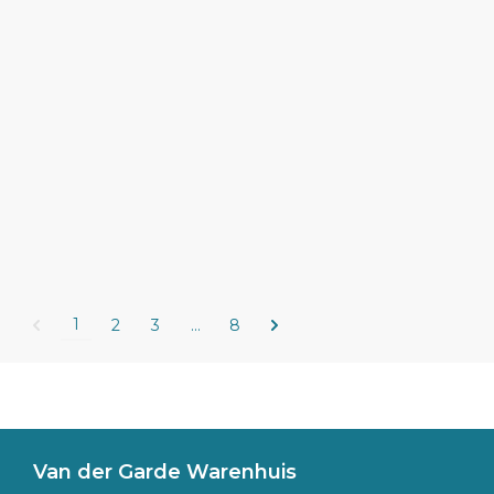
1
2
3
…
8
Van der Garde Warenhuis