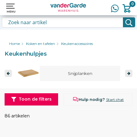
0
0
MENU
MENU
Home
Koken en tafelen
Keukenaccessoires
Keukenhulpjes
Snijplanken
Toon de filters
Hulp nodig?
Start chat
86 artikelen