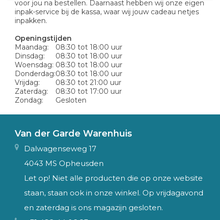
voor jou na bestellen. Daarnaast hebben wij onze eigen
inpak-service bij de kassa, waar wij jouw cadeau netjes
inpakken.
Openingstijden
Maandag:
08:30 tot 18:00 uur
Dinsdag:
08:30 tot 18:00 uur
Woensdag:
08:30 tot 18:00 uur
Donderdag:
08:30 tot 18:00 uur
Vrijdag:
08:30 tot 21:00 uur
Zaterdag:
08:30 tot 17:00 uur
Zondag:
Gesloten
Van der Garde Warenhuis
Dalwagenseweg 17
4043 MS Opheusden
Let op! Niet alle producten die op onze website
staan, staan ook in onze winkel. Op vrijdagavond
en zaterdag is ons magazijn gesloten.