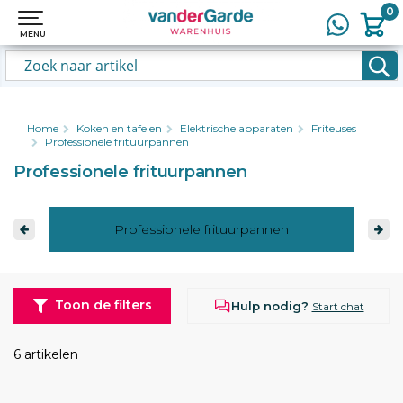
0
0
MENU
MENU
Home
Koken en tafelen
Elektrische apparaten
Friteuses
Professionele frituurpannen
Professionele frituurpannen
Professionele frituurpannen
Toon de filters
Hulp nodig?
Start chat
6 artikelen