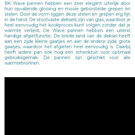
BK Wave pannen hebben een zeer elegant uiterlijk door
hun opvallende glooiing en mooie geborstelde grepen en
stelen. Door de vorm liggen deze stelen en grepen erg fijn
in de hand. De stootvaste deksels zijn van glas, waardoor je
heel eenvoudig het kookproces kunt volgen zonder dat je
warmte verliest. De Wave pannen hebben een uiterst
handige afgietfunctie. De brede rand van de deksel heeft
aan een zijde kleine gaatjes en aan de andere zijde grote
gaatjes, waardoor het afgieten heel eenvoudig is. Daarbij
heeft iedere pan ook nog een schenktuit voor optimaal
gebruiksgemak. De pannen zijn geschikt voor alle
warmtebronnen.