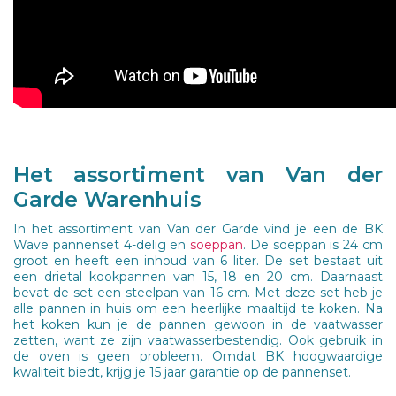
Het assortiment van Van der
Garde Warenhuis
In het assortiment van Van der Garde vind je een de BK
Wave pannenset 4-delig en
soeppan
. De soeppan is 24 cm
groot en heeft een inhoud van 6 liter. De set bestaat uit
een drietal kookpannen van 15, 18 en 20 cm. Daarnaast
bevat de set een steelpan van 16 cm. Met deze set heb je
alle pannen in huis om een heerlijke maaltijd te koken. Na
het koken kun je de pannen gewoon in de vaatwasser
zetten, want ze zijn vaatwasserbestendig. Ook gebruik in
de oven is geen probleem. Omdat BK hoogwaardige
kwaliteit biedt, krijg je 15 jaar garantie op de pannenset.