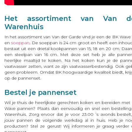
Het assortiment van Van d
Warenhuis
In het assortiment van Van der Garde vind je een de BK Wave
en
soeppan
. De soeppan is 24 cm groot en heeft een inhoud v
bestaat uit een drietal kookpannen van 15, 18 en 20 cm. Daar
een steelpan van 16 cm. Met deze set heb je alle panne
heerlijke maaltijd te koken. Na het koken kun je de pa
vaatwasser zetten, want ze zijn vaatwasserbestendig. Ook geb
geen probleem. Omdat BK hoogwaardige kwaliteit biedt, krijg j
op de pannenset.
Bestel je pannenset
Wil je thuis de heerlijkste gerechten koken en bereiden me
Wave pannen? Plaats dan eenvoudig en snel een bestelling 
Warenhuis. Zorg ervoor dat je voor 23.00 ’s avonds bestel
jouw pannen de volgende werkdag al in huis. Heb je no
producten? Stel ze gerust! Wij informeren je graag verde
pannenset.