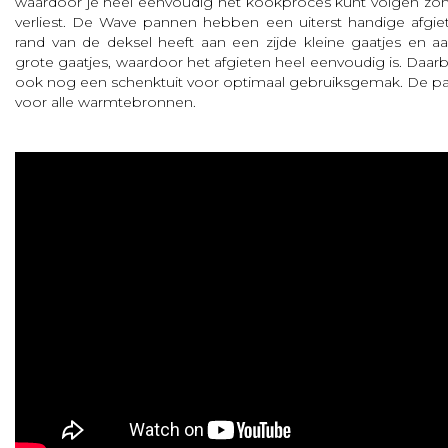
waardoor je heel eenvoudig het kookproces kunt volgen zon
verliest. De Wave pannen hebben een uiterst handige afgie
rand van de deksel heeft aan een zijde kleine gaatjes en a
grote gaatjes, waardoor het afgieten heel eenvoudig is. Daarb
ook nog een schenktuit voor optimaal gebruiksgemak. De pa
voor alle warmtebronnen.