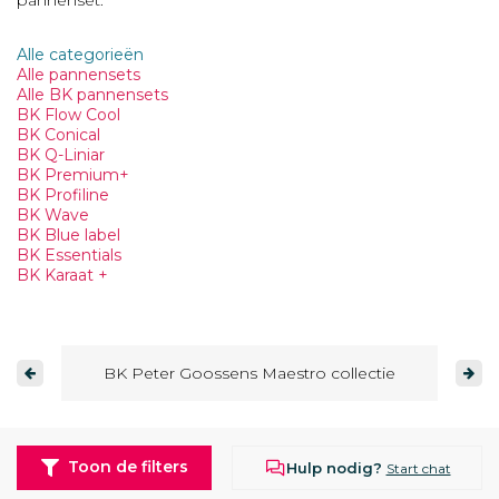
Alle categorieën
Alle pannensets
Alle BK pannensets
BK Flow Cool
BK Conical
BK Q-Liniar
BK Premium+
BK Profiline
BK Wave
BK Blue label
BK Essentials
BK Karaat +
BK Peter Goossens Maestro collectie
Toon de filters
Hulp nodig?
Start chat