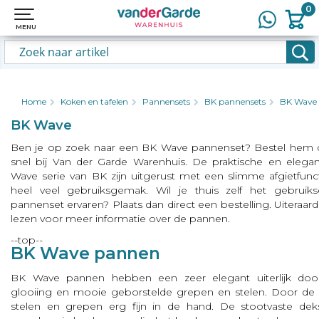
0
0
MENU
MENU
Home
Koken en tafelen
Pannensets
BK pannensets
BK Wave
BK Wave
Ben je op zoek naar een BK Wave pannenset? Bestel hem 
snel bij Van der Garde Warenhuis. De praktische en elega
Wave serie van BK zijn uitgerust met een slimme afgietfunct
heel veel gebruiksgemak. Wil je thuis zelf het gebrui
pannenset ervaren? Plaats dan direct een bestelling. Uiteraar
lezen voor meer informatie over de pannen.
--top--
BK Wave pannen
BK Wave pannen hebben een zeer elegant uiterlijk doo
glooiing en mooie geborstelde grepen en stelen. Door de
stelen en grepen erg fijn in de hand. De stootvaste dekse