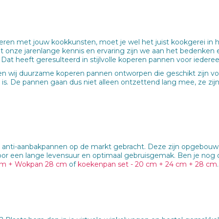
ren met jouw kookkunsten, moet je wel het juist kookgerei in 
t onze jarenlange kennis en ervaring zijn we aan het bedenke
at heeft geresulteerd in stijlvolle koperen pannen voor iedere
 wij duurzame koperen pannen ontworpen die geschikt zijn voo
 is. De pannen gaan dus niet alleen ontzettend lang mee, ze zij
ti-aanbakpannen op de markt gebracht. Deze zijn opgebouwd uit
voor een lange levensuur en optimaal gebruisgemak. Ben je nog
 cm + Wokpan 28 cm
of
koekenpan set - 20 cm + 24 cm + 28 cm
.