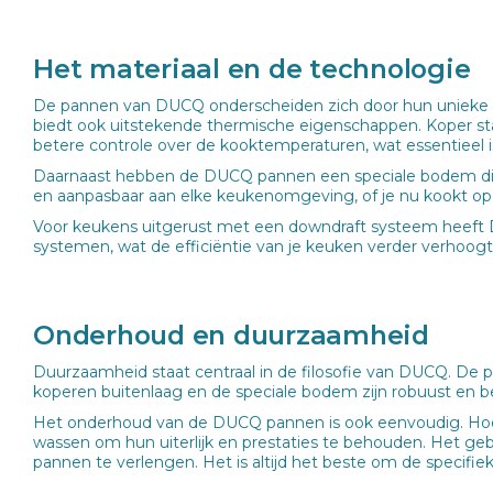
Het materiaal en de technologie
De pannen van DUCQ onderscheiden zich door hun unieke cons
biedt ook uitstekende thermische eigenschappen. Koper st
betere controle over de kooktemperaturen, wat essentieel i
Daarnaast hebben de DUCQ pannen een speciale bodem die 
en aanpasbaar aan elke keukenomgeving, of je nu kookt op 
Voor keukens uitgerust met een downdraft systeem heeft 
systemen, wat de efficiëntie van je keuken verder verhoogt
Onderhoud en duurzaamheid
Duurzaamheid staat centraal in de filosofie van DUCQ. De 
koperen buitenlaag en de speciale bodem zijn robuust en b
Het onderhoud van de DUCQ pannen is ook eenvoudig. Hoew
wassen om hun uiterlijk en prestaties te behouden. Het ge
pannen te verlengen. Het is altijd het beste om de specifie