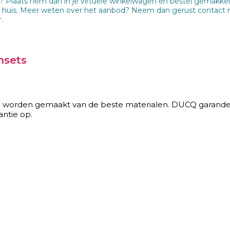
laats hem dan in je virtuele winkelwagen en bestel gemakkelijk 
in huis. Meer weten over het aanbod? Neem dan gerust contact 
.
nsets
orden gemaakt van de beste materialen. DUCQ garandeert v
antie op.