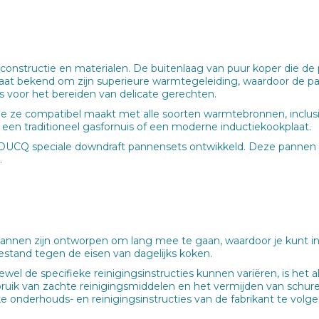
tructie en materialen. De buitenlaag van puur koper die de pan
aat bekend om zijn superieure warmtegeleiding, waardoor de pa
s voor het bereiden van delicate gerechten.
ze compatibel maakt met alle soorten warmtebronnen, inclusie
een traditioneel gasfornuis of een moderne inductiekookplaat.
DUCQ speciale downdraft pannensets ontwikkeld. Deze pannen 
.
pannen zijn ontworpen om lang mee te gaan, waardoor je kunt i
estand tegen de eisen van dagelijks koken.
el de specifieke reinigingsinstructies kunnen variëren, is h
bruik van zachte reinigingsmiddelen en het vermijden van schu
ke onderhouds- en reinigingsinstructies van de fabrikant te volge