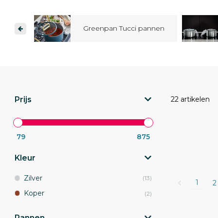
Greenpan Tucci pannen
Prijs
22 artikelen
79
875
Kleur
Zilver
(13)
1
2
Koper
(2)
Pannen