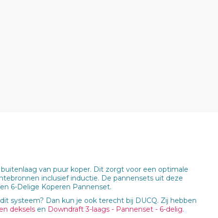
uitenlaag van puur koper. Dit zorgt voor een optimale
mtebronnen inclusief inductie. De pannensets uit deze
tie en 6-Delige Koperen Pannenset.
dit systeem? Dan kun je ook terecht bij DUCQ. Zij hebben
en deksels
en
Downdraft 3-laags - Pannenset - 6-delig.