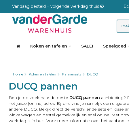
Vandaag besteld = volgende werkdag thuis
Éc
Koken en tafelen
SALE!
Speelgoed
Home
Koken en tafelen
Pannensets
DUCQ
DUCQ pannen
Ben je op zoek naar de beste
DUCQ pannen
aanbieding? D
het juiste (online) adres. Bij ons vind je namelijk een uitge
andere DUCQ. Bekijk direct de verschillende sets en losse art
winkelwagen en bestel gemakkelijk en snel online. Met onz
werkdag al in huis. Voor meer informatie over het aanbod lee