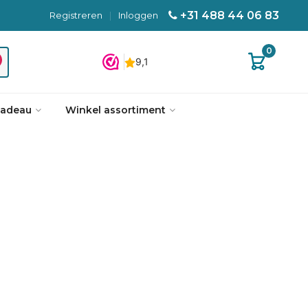
+31 488 44 06 83
Registreren
|
Inloggen
0
cadeau
Winkel assortiment