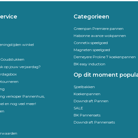
ervice
Categorieen
Greenpan Premiere pannen
Habonne avance wokpannen
Connetix speelgoed
eningstijden winkel
Magneten speelgoed
Demeyere Proline 7 koekenpannen
e Goudstukken
BK easy induction
uk op jouw verjaardag?
Op dit moment popula
ardagsbox
etourneren
Sjoelbakken
ing
Koekenpannen
ling verkoper Pannenhuis,
Downdraft Pannen
el en nog veel meer!
SALE
en
BK Pannensets
Downdraft Pannensets
rwaarden