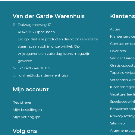
Van der Garde Warenhuis
Klantens
Dalwagenseweg 17
Acties
4043 MS Opheusden
Klantenservice
Let op! Niet alle producten die op onze website
Contact en op
staan, staan ook in onze winkel. Op
Over ons
vrijdagavond en zaterdag is ons magazijn
Van der Gard
gesloten.
Gratis goudst
+31 488 44 06 83
Toppie's Verja
online@vdgardewarenhuis.nl
Verzenden & r
Klachtenregel
Mijn account
Vacature: leer
Speelgoedwink
Registreren
Betaalmethod
Mijn bestellingen
Privacy Policy
Mijn verlanglijst
Sitemap
Volg ons
Algemene voo