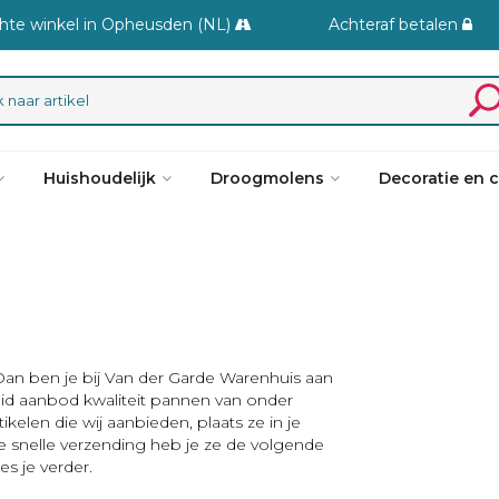
hte winkel in Opheusden (NL)
Achteraf betalen
Huishoudelijk
Droogmolens
Decoratie en 
an ben je bij Van der Garde Warenhuis aan
breid aanbod kwaliteit pannen van onder
ikelen die wij aanbieden, plaats ze in je
e snelle verzending heb je ze de volgende
s je verder.