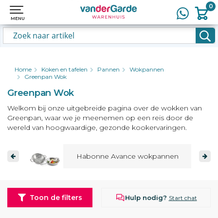
0
0
MENU
MENU
Home
Koken en tafelen
Pannen
Wokpannen
Greenpan Wok
Greenpan Wok
Welkom bij onze uitgebreide pagina over de wokken van
Greenpan, waar we je meenemen op een reis door de
wereld van hoogwaardige, gezonde kookervaringen.
Habonne Avance wokpannen
Toon de filters
Hulp nodig?
Start chat