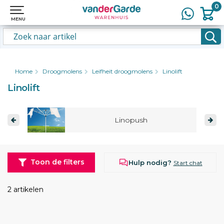
0
0
MENU
MENU
Home
Droogmolens
Leifheit droogmolens
Linolift
Linolift
Linopush
Toon de filters
Hulp nodig?
Start chat
2 artikelen