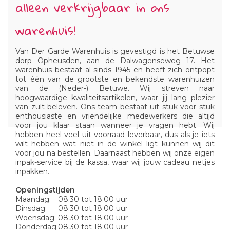
alleen verkrijgbaar in ons
warenhuis!
Van Der Garde Warenhuis is gevestigd is het Betuwse
dorp Opheusden, aan de Dalwagenseweg 17. Het
warenhuis bestaat al sinds 1945 en heeft zich ontpopt
tot één van de grootste en bekendste warenhuizen
van de (Neder-) Betuwe. Wij streven naar
hoogwaardige kwaliteitsartikelen, waar jij lang plezier
van zult beleven. Ons team bestaat uit stuk voor stuk
enthousiaste en vriendelijke medewerkers die altijd
voor jou klaar staan wanneer je vragen hebt. Wij
hebben heel veel uit voorraad leverbaar, dus als je iets
wilt hebben wat niet in de winkel ligt kunnen wij dit
voor jou na bestellen. Daarnaast hebben wij onze eigen
inpak-service bij de kassa, waar wij jouw cadeau netjes
inpakken.
Openingstijden
Maandag:
08:30 tot 18:00 uur
Dinsdag:
08:30 tot 18:00 uur
Woensdag:
08:30 tot 18:00 uur
Donderdag:
08:30 tot 18:00 uur