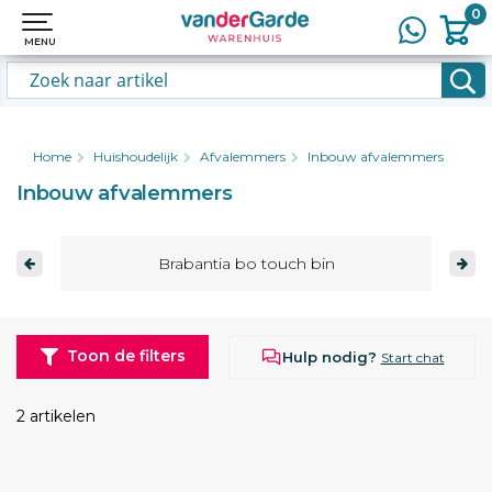
0
0
MENU
MENU
Home
Huishoudelijk
Afvalemmers
Inbouw afvalemmers
Inbouw afvalemmers
Brabantia bo touch bin
Toon de filters
Hulp nodig?
Start chat
2 artikelen