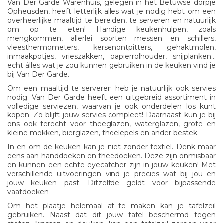
Van Der Garde Warenhuis, gelegen in het Betuwse dorpje
Opheusden, heeft letterlijk alles wat je nodig hebt om een
overheerlijke maaltijd te bereiden, te serveren en natuurlijk
om op te eten! Handige keukenhulpen, zoals
mengkommen, allerlei soorten messen en schillers,
vleesthermometers, kersenontpitters, gehaktmolen,
inmaakpotjes, vrieszakken, papierrolhouder, snijplanken…
echt álles wat je zou kunnen gebruiken in de keuken vind je
bij Van Der Garde.
Om een maaltijd te serveren heb je natuurlijk ook servies
nodig. Van Der Garde heeft een uitgebreid assortiment in
volledige serviezen, waarvan je ook onderdelen los kunt
kopen. Zo blijft jouw servies compleet! Daarnaast kun je bij
ons ook terecht voor theeglazen, waterglazen, grote en
kleine mokken, bierglazen, theelepels en ander bestek.
In en om de keuken kan je niet zonder textiel. Denk maar
eens aan handdoeken en theedoeken. Deze zijn onmisbaar
en kunnen een echte eyecatcher zijn in jouw keuken! Met
verschillende uitvoeringen vind je precies wat bij jou en
jouw keuken past. Ditzelfde geldt voor bijpassende
vaatdoeken
Om het plaatje helemaal af te maken kan je tafelzeil
gebruiken. Naast dat dit jouw tafel beschermd tegen