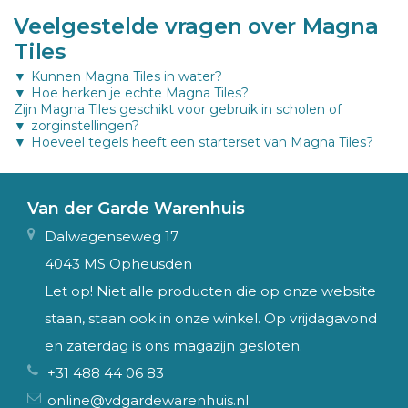
Veelgestelde vragen over Magna
Tiles
Kunnen Magna Tiles in water?
Hoe herken je echte Magna Tiles?
Zijn Magna Tiles geschikt voor gebruik in scholen of
zorginstellingen?
Hoeveel tegels heeft een starterset van Magna Tiles?
Van der Garde Warenhuis
Dalwagenseweg 17
4043 MS Opheusden
Let op! Niet alle producten die op onze website
staan, staan ook in onze winkel. Op vrijdagavond
en zaterdag is ons magazijn gesloten.
+31 488 44 06 83
online@vdgardewarenhuis.nl