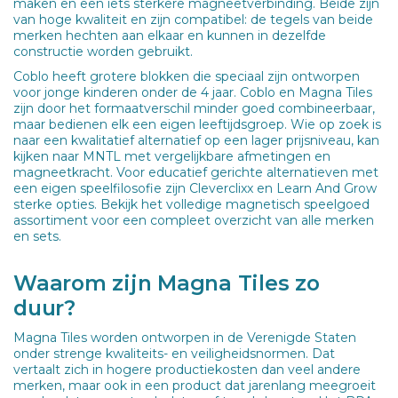
maken en een iets sterkere magneetverbinding. Beide zijn
van hoge kwaliteit en zijn compatibel: de tegels van beide
merken hechten aan elkaar en kunnen in dezelfde
constructie worden gebruikt.
Coblo heeft grotere blokken die speciaal zijn ontworpen
voor jonge kinderen onder de 4 jaar. Coblo en Magna Tiles
zijn door het formaatverschil minder goed combineerbaar,
maar bedienen elk een eigen leeftijdsgroep. Wie op zoek is
naar een kwalitatief alternatief op een lager prijsniveau, kan
kijken naar MNTL met vergelijkbare afmetingen en
magneetkracht. Voor educatief gerichte alternatieven met
een eigen speelfilosofie zijn Cleverclixx en Learn And Grow
sterke opties. Bekijk het volledige magnetisch speelgoed
assortiment voor een compleet overzicht van alle merken
en sets.
Waarom zijn Magna Tiles zo
duur?
Magna Tiles worden ontworpen in de Verenigde Staten
onder strenge kwaliteits- en veiligheidsnormen. Dat
vertaalt zich in hogere productiekosten dan veel andere
merken, maar ook in een product dat jarenlang meegroeit