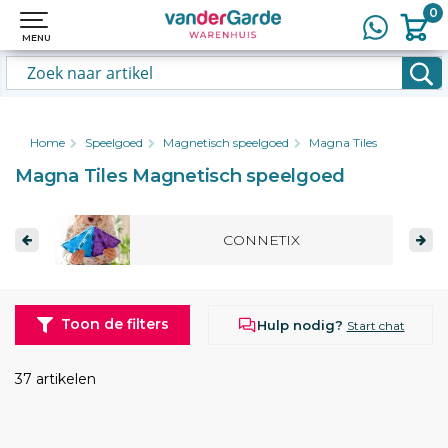
0
0
MENU
MENU
Home
Speelgoed
Magnetisch speelgoed
Magna Tiles
Magna Tiles Magnetisch speelgoed
CONNETIX
Toon de filters
Hulp nodig?
Start chat
37 artikelen