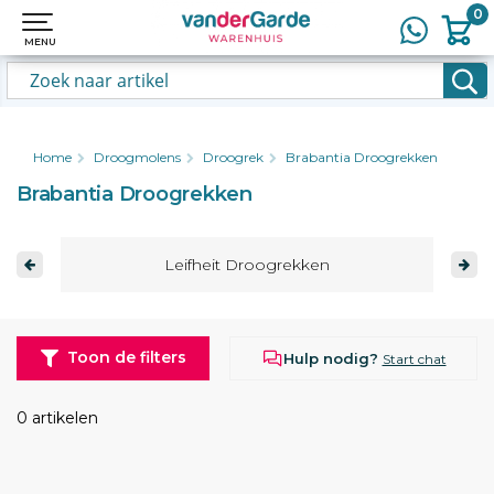
0
0
MENU
MENU
Home
Droogmolens
Droogrek
Brabantia Droogrekken
Brabantia Droogrekken
Leifheit Droogrekken
Toon de filters
Hulp nodig?
Start chat
0 artikelen