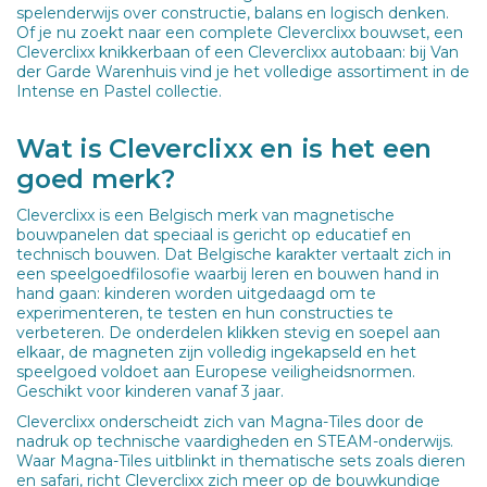
spelenderwijs over constructie, balans en logisch denken.
Of je nu zoekt naar een complete Cleverclixx bouwset, een
Cleverclixx knikkerbaan of een Cleverclixx autobaan: bij Van
der Garde Warenhuis vind je het volledige assortiment in de
Intense en Pastel collectie.
Wat is Cleverclixx en is het een
goed merk?
Cleverclixx is een Belgisch merk van magnetische
bouwpanelen dat speciaal is gericht op educatief en
technisch bouwen. Dat Belgische karakter vertaalt zich in
een speelgoedfilosofie waarbij leren en bouwen hand in
hand gaan: kinderen worden uitgedaagd om te
experimenteren, te testen en hun constructies te
verbeteren. De onderdelen klikken stevig en soepel aan
elkaar, de magneten zijn volledig ingekapseld en het
speelgoed voldoet aan Europese veiligheidsnormen.
Geschikt voor kinderen vanaf 3 jaar.
Cleverclixx onderscheidt zich van Magna-Tiles door de
nadruk op technische vaardigheden en STEAM-onderwijs.
Waar Magna-Tiles uitblinkt in thematische sets zoals dieren
en safari, richt Cleverclixx zich meer op de bouwkundige