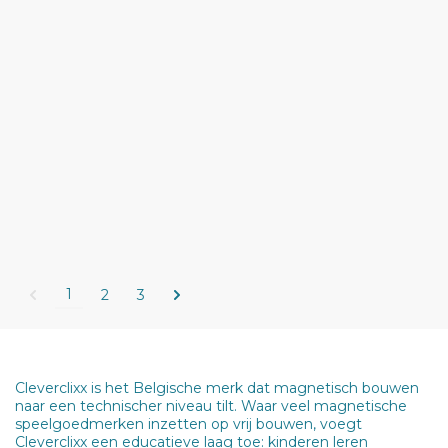
1
2
3
Cleverclixx is het Belgische merk dat magnetisch bouwen
naar een technischer niveau tilt. Waar veel magnetische
speelgoedmerken inzetten op vrij bouwen, voegt
Cleverclixx een educatieve laag toe: kinderen leren