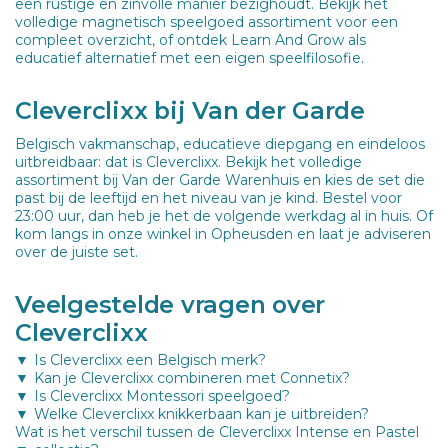
een rustige en zinvolle manier bezighoudt. Bekijk het
volledige magnetisch speelgoed assortiment voor een
compleet overzicht, of ontdek Learn And Grow als
educatief alternatief met een eigen speelfilosofie.
Cleverclixx bij Van der Garde
Belgisch vakmanschap, educatieve diepgang en eindeloos
uitbreidbaar: dat is Cleverclixx. Bekijk het volledige
assortiment bij Van der Garde Warenhuis en kies de set die
past bij de leeftijd en het niveau van je kind. Bestel voor
23:00 uur, dan heb je het de volgende werkdag al in huis. Of
kom langs in onze winkel in Opheusden en laat je adviseren
over de juiste set.
Veelgestelde vragen over
Cleverclixx
Is Cleverclixx een Belgisch merk?
Kan je Cleverclixx combineren met Connetix?
Is Cleverclixx Montessori speelgoed?
Welke Cleverclixx knikkerbaan kan je uitbreiden?
Wat is het verschil tussen de Cleverclixx Intense en Pastel