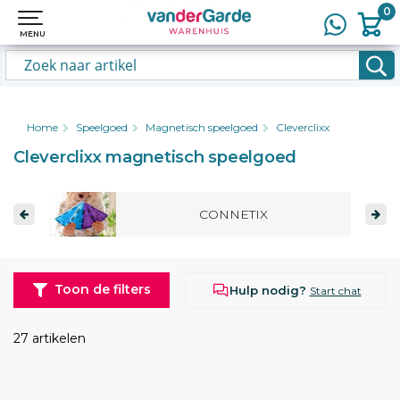
0
0
MENU
MENU
Home
Speelgoed
Magnetisch speelgoed
Cleverclixx
Cleverclixx magnetisch speelgoed
CONNETIX
Toon de filters
Hulp nodig?
Start chat
27 artikelen