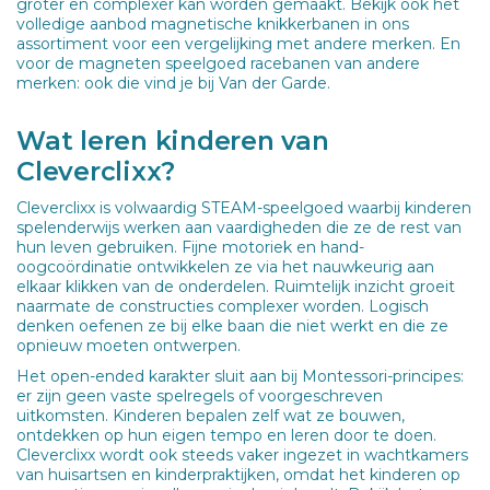
groter en complexer kan worden gemaakt. Bekijk ook het
volledige aanbod magnetische knikkerbanen in ons
assortiment voor een vergelijking met andere merken. En
voor de magneten speelgoed racebanen van andere
merken: ook die vind je bij Van der Garde.
Wat leren kinderen van
Cleverclixx?
Cleverclixx is volwaardig STEAM-speelgoed waarbij kinderen
spelenderwijs werken aan vaardigheden die ze de rest van
hun leven gebruiken. Fijne motoriek en hand-
oogcoördinatie ontwikkelen ze via het nauwkeurig aan
elkaar klikken van de onderdelen. Ruimtelijk inzicht groeit
naarmate de constructies complexer worden. Logisch
denken oefenen ze bij elke baan die niet werkt en die ze
opnieuw moeten ontwerpen.
Het open-ended karakter sluit aan bij Montessori-principes:
er zijn geen vaste spelregels of voorgeschreven
uitkomsten. Kinderen bepalen zelf wat ze bouwen,
ontdekken op hun eigen tempo en leren door te doen.
Cleverclixx wordt ook steeds vaker ingezet in wachtkamers
van huisartsen en kinderpraktijken, omdat het kinderen op