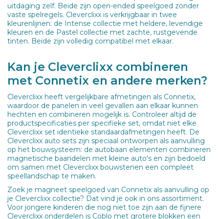
uitdaging zelf. Beide zijn open-ended speelgoed zonder
vaste spelregels. Cleverclixx is verkrijgbaar in twee
kleurenlijnen: de Intense collectie met heldere, levendige
kleuren en de Pastel collectie met zachte, rustgevende
tinten. Beide zijn volledig compatibel met elkaar.
Kan je Cleverclixx combineren
met Connetix en andere merken?
Cleverclixx heeft vergelijkbare afmetingen als Connetix,
waardoor de panelen in veel gevallen aan elkaar kunnen
hechten en combineren mogelijk is. Controleer altijd de
productspecificaties per specifieke set, omdat niet elke
Cleverclixx set identieke standaardafmetingen heeft. De
Cleverclixx auto sets zijn speciaal ontworpen als aanvulling
op het bouwsysteem: de autobaan elementen combineren
magnetische baandelen met kleine auto's en zijn bedoeld
om samen met Cleverclixx bouwstenen een compleet
speellandschap te maken.
Zoek je magneet speelgoed van Connetix als aanvulling op
je Cleverclixx collectie? Dat vind je ook in ons assortiment.
Voor jongere kinderen die nog niet toe zijn aan de fijnere
Cleverclixx onderdelen is Coblo met grotere blokken een