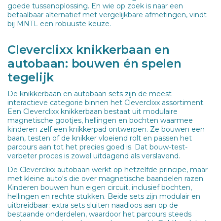
goede tussenoplossing. En wie op zoek is naar een
betaalbaar alternatief met vergelijkbare afmetingen, vindt
bij MNTL een robuuste keuze.
Cleverclixx knikkerbaan en
autobaan: bouwen én spelen
tegelijk
De knikkerbaan en autobaan sets zijn de meest
interactieve categorie binnen het Cleverclixx assortiment.
Een Cleverclixx knikkerbaan bestaat uit modulaire
magnetische gootjes, hellingen en bochten waarmee
kinderen zelf een knikkerpad ontwerpen. Ze bouwen een
baan, testen of de knikker vloeiend rolt en passen het
parcours aan tot het precies goed is. Dat bouw-test-
verbeter proces is zowel uitdagend als verslavend.
De Cleverclixx autobaan werkt op hetzelfde principe, maar
met kleine auto's die over magnetische baandelen razen.
Kinderen bouwen hun eigen circuit, inclusief bochten,
hellingen en rechte stukken. Beide sets zijn modulair en
uitbreidbaar: extra sets sluiten naadloos aan op de
bestaande onderdelen, waardoor het parcours steeds