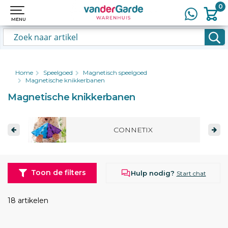
0
0
MENU
MENU
Home
Speelgoed
Magnetisch speelgoed
Magnetische knikkerbanen
Magnetische knikkerbanen
CONNETIX
Toon de filters
Hulp nodig?
Start chat
18 artikelen