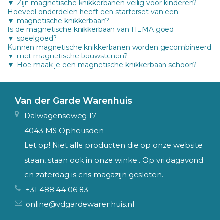
Zijn magnetische knikkerbanen veilig voor kinderen?
Hoeveel onderdelen heeft een starterset van een
magnetische knikkerbaan?
Is de magnetische knikkerbaan van HEMA goed
speelgoed?
Kunnen magnetische knikkerbanen worden gecombineerd
met magnetische bouwstenen?
Hoe maak je een magnetische knikkerbaan schoon?
Van der Garde Warenhuis
Dalwagenseweg 17
4043 MS Opheusden
Let op! Niet alle producten die op onze website
staan, staan ook in onze winkel. Op vrijdagavond
en zaterdag is ons magazijn gesloten.
+31 488 44 06 83
online@vdgardewarenhuis.nl