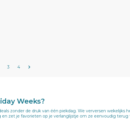
3
4
riday Weeks?
deals zonder de druk van één piekdag. We verversen wekelijks het
 en zet je favorieten op je verlanglijstje om ze eenvoudig terug 