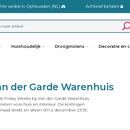
hte winkel in Opheusden (NL)
Achteraf betalen
Huishoudelijk
Droogmolens
Decoratie en 
Van der Garde Warenhuis
k Friday Weeks bij Van der Garde Warenhuis.
eten voor huis en interieur. De kortingen
raad strekt en alleen t/m 2 december 23:59.