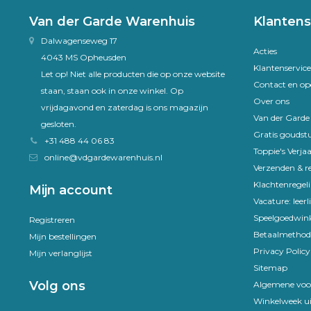
Van der Garde Warenhuis
Klantens
Dalwagenseweg 17
Acties
4043 MS Opheusden
Klantenservice
Let op! Niet alle producten die op onze website
Contact en op
staan, staan ook in onze winkel. Op
Over ons
vrijdagavond en zaterdag is ons magazijn
Van der Gard
gesloten.
Gratis goudst
+31 488 44 06 83
Toppie's Verja
online@vdgardewarenhuis.nl
Verzenden & r
Klachtenregel
Mijn account
Vacature: leer
Speelgoedwink
Registreren
Betaalmethod
Mijn bestellingen
Privacy Policy
Mijn verlanglijst
Sitemap
Volg ons
Algemene voo
Winkelweek ui