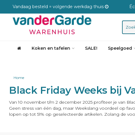
Vandaag besteld = volgende werkdag thuis
Éc
Koken en tafelen
SALE!
Speelgoed
Home
Black Friday Weeks bij 
Van 10 november t/m 2 december 2025 profiteer je van Blac
Geen stress van één dag, maar Weekslang voordeel op favori
lopen op tot 51% op geselecteerde artikelen. Zolang de voor