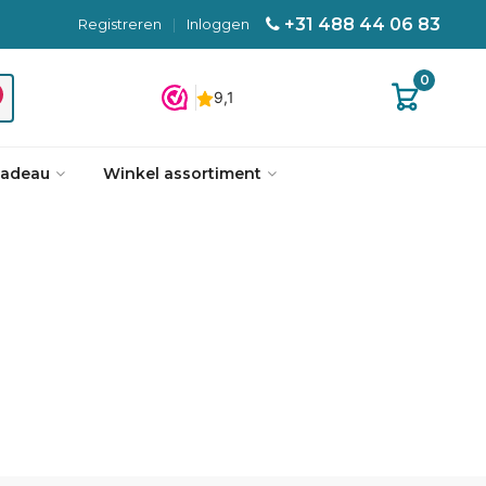
+31 488 44 06 83
Registreren
|
Inloggen
0
cadeau
Winkel assortiment