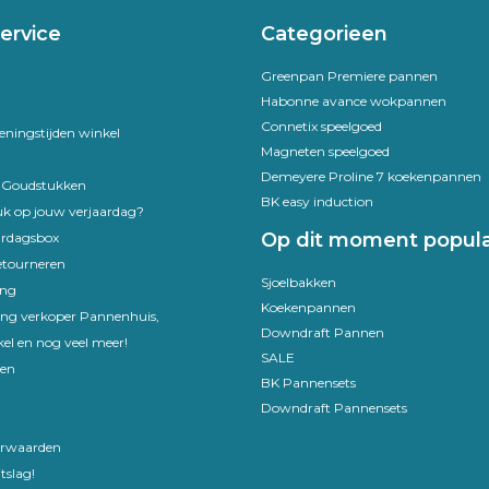
ervice
Categorieen
Greenpan Premiere pannen
Habonne avance wokpannen
Connetix speelgoed
eningstijden winkel
Magneten speelgoed
Demeyere Proline 7 koekenpannen
e Goudstukken
BK easy induction
uk op jouw verjaardag?
Op dit moment popula
ardagsbox
etourneren
Sjoelbakken
ing
Koekenpannen
ling verkoper Pannenhuis,
Downdraft Pannen
el en nog veel meer!
SALE
en
BK Pannensets
Downdraft Pannensets
rwaarden
tslag!