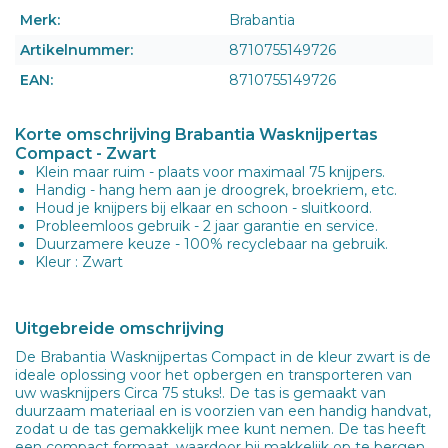
Merk:
Brabantia
Artikelnummer:
8710755149726
EAN:
8710755149726
Korte omschrijving Brabantia Wasknijpertas
Compact - Zwart
Klein maar ruim - plaats voor maximaal 75 knijpers.
Handig - hang hem aan je droogrek, broekriem, etc.
Houd je knijpers bij elkaar en schoon - sluitkoord.
Probleemloos gebruik - 2 jaar garantie en service.
Duurzamere keuze - 100% recyclebaar na gebruik.
Kleur : Zwart
Uitgebreide omschrijving
De Brabantia Wasknijpertas Compact in de kleur zwart is de
ideale oplossing voor het opbergen en transporteren van
uw wasknijpers Circa 75 stuks!. De tas is gemaakt van
duurzaam materiaal en is voorzien van een handig handvat,
zodat u de tas gemakkelijk mee kunt nemen. De tas heeft
een compact formaat, waardoor hij makkelijk op te bergen