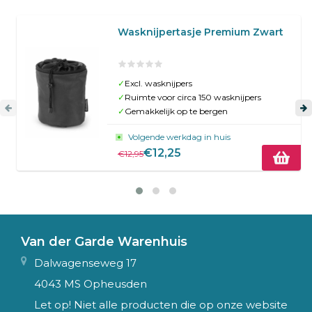
Wasknijpertasje Premium Zwart
✓
Excl. wasknijpers
✓
Ruimte voor circa 150 wasknijpers
✓
Gemakkelijk op te bergen
Volgende werkdag in huis
€12,25
€12,95
Van der Garde Warenhuis
Dalwagenseweg 17
4043 MS Opheusden
Let op! Niet alle producten die op onze website