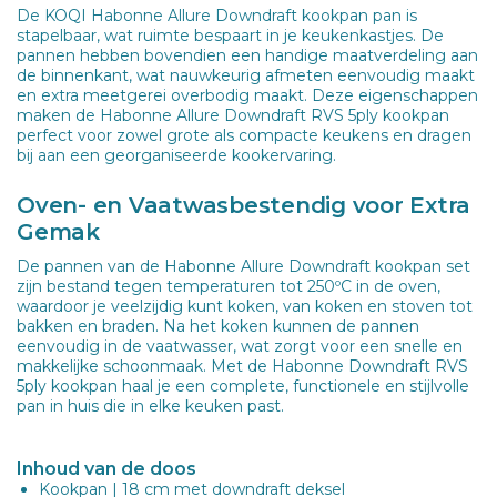
De KOQI Habonne Allure Downdraft kookpan pan is
stapelbaar, wat ruimte bespaart in je keukenkastjes. De
pannen hebben bovendien een handige maatverdeling aan
de binnenkant, wat nauwkeurig afmeten eenvoudig maakt
en extra meetgerei overbodig maakt. Deze eigenschappen
maken de Habonne Allure Downdraft RVS 5ply kookpan
perfect voor zowel grote als compacte keukens en dragen
bij aan een georganiseerde kookervaring.
Oven- en Vaatwasbestendig voor Extra
Gemak
De pannen van de Habonne Allure Downdraft kookpan set
zijn bestand tegen temperaturen tot 250ºC in de oven,
waardoor je veelzijdig kunt koken, van koken en stoven tot
bakken en braden. Na het koken kunnen de pannen
eenvoudig in de vaatwasser, wat zorgt voor een snelle en
makkelijke schoonmaak. Met de Habonne Downdraft RVS
5ply kookpan haal je een complete, functionele en stijlvolle
pan in huis die in elke keuken past.
Inhoud van de doos
Kookpan | 18 cm met downdraft deksel