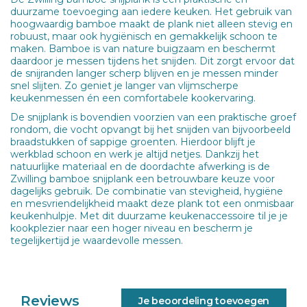
duurzame toevoeging aan iedere keuken. Het gebruik van
hoogwaardig bamboe maakt de plank niet alleen stevig en
robuust, maar ook hygiënisch en gemakkelijk schoon te
maken. Bamboe is van nature buigzaam en beschermt
daardoor je messen tijdens het snijden. Dit zorgt ervoor dat
de snijranden langer scherp blijven en je messen minder
snel slijten. Zo geniet je langer van vlijmscherpe
keukenmessen én een comfortabele kookervaring.
De snijplank is bovendien voorzien van een praktische groef
rondom, die vocht opvangt bij het snijden van bijvoorbeeld
braadstukken of sappige groenten. Hierdoor blijft je
werkblad schoon en werk je altijd netjes. Dankzij het
natuurlijke materiaal en de doordachte afwerking is de
Zwilling bamboe snijplank een betrouwbare keuze voor
dagelijks gebruik. De combinatie van stevigheid, hygiëne
en
mesvriendelijkheid
maakt deze plank tot een onmisbaar
keukenhulpje. Met dit duurzame keukenaccessoire til je je
kookplezier naar een hoger niveau en bescherm je
tegelijkertijd je waardevolle messen.
Reviews
Je beoordeling toevoegen