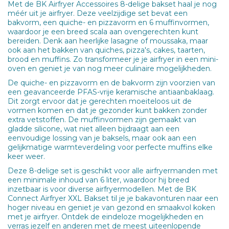
Met de BK Airfryer Accessoires 8-delige bakset haal je nog
méér uit je airfryer. Deze veelzijdige set bevat een
bakvorm, een quiche- en pizzavorm en 6 muffinvormen,
waardoor je een breed scala aan ovengerechten kunt
bereiden. Denk aan heerlijke lasagne of moussaka, maar
ook aan het bakken van quiches, pizza's, cakes, taarten,
brood en muffins. Zo transformeer je je airfryer in een mini-
oven en geniet je van nog meer culinaire mogelijkheden.
De quiche- en pizzavorm en de bakvorm zijn voorzien van
een geavanceerde PFAS-vrije keramische antiaanbaklaag.
Dit zorgt ervoor dat je gerechten moeiteloos uit de
vormen komen en dat je gezonder kunt bakken zonder
extra vetstoffen. De muffinvormen zijn gemaakt van
gladde silicone, wat niet alleen bijdraagt aan een
eenvoudige lossing van je baksels, maar ook aan een
gelijkmatige warmteverdeling voor perfecte muffins elke
keer weer.
Deze 8-delige set is geschikt voor alle airfryermanden met
een minimale inhoud van 6 liter, waardoor hij breed
inzetbaar is voor diverse airfryermodellen. Met de BK
Connect Airfryer XXL Bakset til je je bakavonturen naar een
hoger niveau en geniet je van gezond en smaakvol koken
met je airfryer. Ontdek de eindeloze mogelijkheden en
verras jezelf en anderen met de meest uiteenlopende