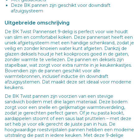
Deze BK pannen zijn geschikt voor downdraft
afzuigsysteem
Uitgebreide omschrijving
De BK Twist Pannenset 9-delig is perfect voor wie houdt
van slim en comfortabel koken. Deze pannenset heeft een
uniek afgietsysteem met een handige schenkrand, zodat je
veilig en zonder knoeien water kunt afgieten. Dankzij de
glazen deksels houd je het kookproces goed in de gaten,
zonder warmte te verliezen. De pannen en deksels zijn
stapelbaar, wat zorgt voor extra ruimte in je keukenkastjes.
Bovendien zijn de pannen geschikt voor alle
warmtebronnen, inclusief inductie én downdraft
afzuigsystemen. Dat maakt deze set ideaal voor moderne
keukens.
De BK Twist pannen zijn voorzien van een stevige
sandwich bodem met drie lagen materiaal. Deze bodem
zorgt voor een snelle en gelijkmatige warmteverdeling,
zodat je gerechten perfect garen. Of je nu pasta kookt,
aardappelen stoomt of een saus laat pruttelen – met deze
set heb je voor elk gerecht de juiste pan in huis. De
hoogwaardige roestvrijstalen pannen hebben een moderne
uitstraling die past in iedere keuken. Met deze 9-delige