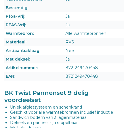
Bestendig:
Pfoa-Vrij:
Ja
PFAS-Vrij:
Ja
Warmtebron:
Alle warmtebronnen
Materiaal:
RVS
Antiaanbaklaag:
Nee
Met deksel:
Ja
Artikelnummer:
8721249470448
EAN:
8721249470448
BK Twist Pannenset 9 delig
voordeelset
Uniek afgietsysteem en schenkrand
Geschikt voor alle warmtebronnen inclusief inductie
Sandwich bodem van 3 lagenmateriaal
Deksels en pannen zijn stapelbaar
Met glasdeksels