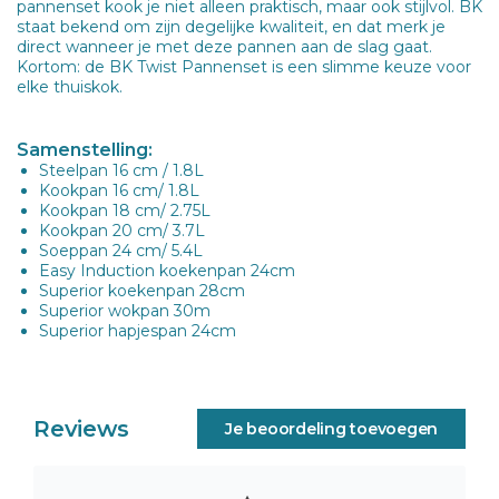
pannenset kook je niet alleen praktisch, maar ook stijlvol. BK
staat bekend om zijn degelijke kwaliteit, en dat merk je
direct wanneer je met deze pannen aan de slag gaat.
Kortom: de BK Twist Pannenset is een slimme keuze voor
elke thuiskok.
Samenstelling:
Steelpan 16 cm / 1.8L
Kookpan 16 cm/ 1.8L
Kookpan 18 cm/ 2.75L
Kookpan 20 cm/ 3.7L
Soeppan 24 cm/ 5.4L
Easy Induction koekenpan 24cm
Superior koekenpan 28cm
Superior wokpan 30m
Superior hapjespan 24cm
Reviews
Je beoordeling toevoegen