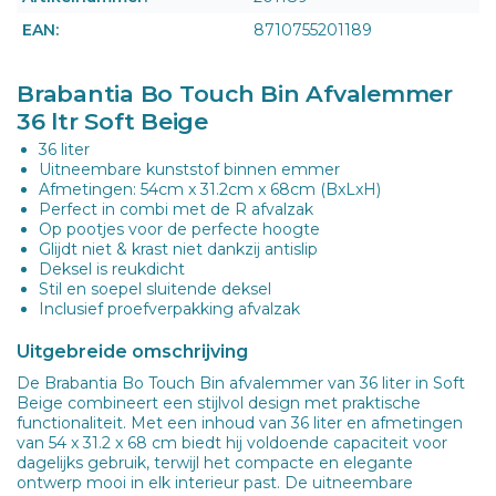
EAN:
8710755201189
Brabantia Bo Touch Bin Afvalemmer
36 ltr Soft Beige
36 liter
Uitneembare kunststof binnen emmer
Afmetingen: 54cm x 31.2cm x 68cm (BxLxH)
Perfect in combi met de R afvalzak
Op pootjes voor de perfecte hoogte
Glijdt niet & krast niet dankzij antislip
Deksel is reukdicht
Stil en soepel sluitende deksel
Inclusief proefverpakking afvalzak
Uitgebreide omschrijving
De Brabantia Bo Touch Bin afvalemmer van 36 liter in Soft
Beige combineert een stijlvol design met praktische
functionaliteit. Met een inhoud van 36 liter en afmetingen
van 54 x 31.2 x 68 cm biedt hij voldoende capaciteit voor
dagelijks gebruik, terwijl het compacte en elegante
ontwerp mooi in elk interieur past. De uitneembare