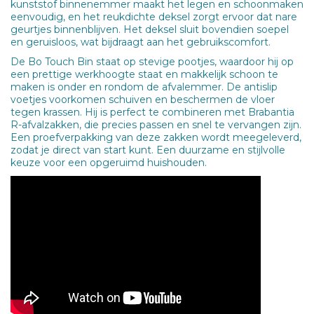
kunststof binnenemmer maakt het legen en schoonmaken
eenvoudig, en het reukdichte deksel zorgt ervoor dat nare
geurtjes binnenblijven. Het deksel sluit bovendien soepel
en geruisloos, wat bijdraagt aan het gebruikscomfort.
De Bo Touch Bin staat op stevige pootjes, waardoor hij op
een prettige werkhoogte staat en makkelijk schoon te
maken is onder en rondom de afvalemmer. De antislip
voetjes voorkomen schuiven en beschermen de vloer
tegen krassen. Hij is perfect te combineren met Brabantia
R-afvalzakken, die precies passen en snel te vervangen zijn.
Een proefverpakking van deze zakken wordt meegeleverd,
zodat je direct van start kunt. Een duurzame en stijlvolle
keuze voor een opgeruimd huishouden.