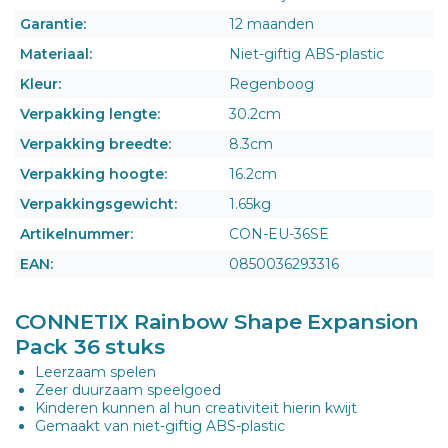
Garantie:
12 maanden
Materiaal:
Niet-giftig ABS-plastic
Kleur:
Regenboog
Verpakking lengte:
30.2cm
Verpakking breedte:
8.3cm
Verpakking hoogte:
16.2cm
Verpakkingsgewicht:
1.65kg
Artikelnummer:
CON-EU-36SE
EAN:
0850036293316
CONNETIX Rainbow Shape Expansion
Pack 36 stuks
Leerzaam spelen
Zeer duurzaam speelgoed
Kinderen kunnen al hun creativiteit hierin kwijt
Gemaakt van niet-giftig ABS-plastic