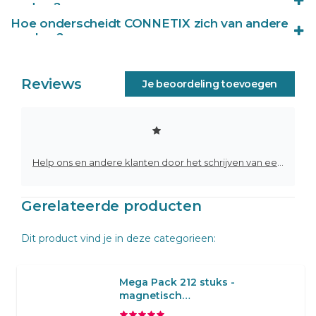
ouders?
Hoe onderscheidt CONNETIX zich van andere
Naast het sterke en veilige materiaalgebruik, groeien de
merken?
tegels mee met de ontwikkeling van kinderen. Van
eenvoudige bouwwerken tot creatieve constructies:
CONNETIX combineert een uniek afgeschuind ontwerp
CONNETIX biedt jarenlang speel- en leerplezier.
voor mooie lichtbrekingen met krachtige magneten die
Reviews
Je beoordeling toevoegen
grote en stabiele bouwwerken mogelijk maken. Dit maakt
het één van de meest hoogwaardige magnetische
tegelmerken.
Help ons en andere klanten door het schrijven van een review
Gerelateerde producten
Dit product vind je in deze categorieen:
Mega Pack 212 stuks -
magnetisch
constructiespeelgoed