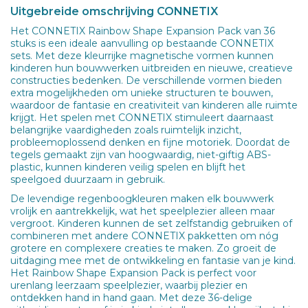
Uitgebreide omschrijving CONNETIX
Het CONNETIX Rainbow Shape Expansion Pack van 36
stuks is een ideale aanvulling op bestaande CONNETIX
sets. Met deze kleurrijke magnetische vormen kunnen
kinderen hun bouwwerken uitbreiden en nieuwe, creatieve
constructies bedenken. De verschillende vormen bieden
extra mogelijkheden om unieke structuren te bouwen,
waardoor de fantasie en creativiteit van kinderen alle ruimte
krijgt. Het spelen met CONNETIX stimuleert daarnaast
belangrijke vaardigheden zoals ruimtelijk inzicht,
probleemoplossend denken en fijne motoriek. Doordat de
tegels gemaakt zijn van hoogwaardig, niet-giftig ABS-
plastic, kunnen kinderen veilig spelen en blijft het
speelgoed duurzaam in gebruik.
De levendige regenboogkleuren maken elk bouwwerk
vrolijk en aantrekkelijk, wat het speelplezier alleen maar
vergroot. Kinderen kunnen de set zelfstandig gebruiken of
combineren met andere CONNETIX pakketten om nóg
grotere en complexere creaties te maken. Zo groeit de
uitdaging mee met de ontwikkeling en fantasie van je kind.
Het Rainbow Shape Expansion Pack is perfect voor
urenlang leerzaam speelplezier, waarbij plezier en
ontdekken hand in hand gaan. Met deze 36-delige