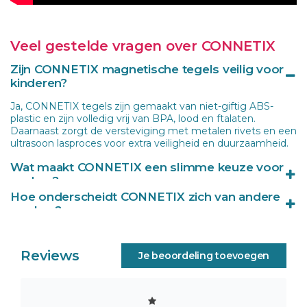
Veel gestelde vragen over CONNETIX
Zijn CONNETIX magnetische tegels veilig voor
kinderen?
Ja, CONNETIX tegels zijn gemaakt van niet-giftig ABS-
plastic en zijn volledig vrij van BPA, lood en ftalaten.
Daarnaast zorgt de versteviging met metalen rivets en een
ultrasoon lasproces voor extra veiligheid en duurzaamheid.
Wat maakt CONNETIX een slimme keuze voor
ouders?
Hoe onderscheidt CONNETIX zich van andere
Naast het sterke en veilige materiaalgebruik, groeien de
merken?
tegels mee met de ontwikkeling van kinderen. Van
eenvoudige bouwwerken tot creatieve constructies:
CONNETIX combineert een uniek afgeschuind ontwerp
CONNETIX biedt jarenlang speel- en leerplezier.
voor mooie lichtbrekingen met krachtige magneten die
Reviews
Je beoordeling toevoegen
grote en stabiele bouwwerken mogelijk maken. Dit maakt
het één van de meest hoogwaardige magnetische
tegelmerken.