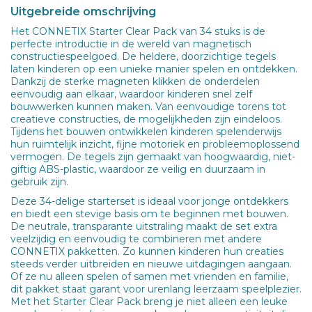
Uitgebreide omschrijving
Het CONNETIX Starter Clear Pack van 34 stuks is de
perfecte introductie in de wereld van magnetisch
constructiespeelgoed. De heldere, doorzichtige tegels
laten kinderen op een unieke manier spelen en ontdekken.
Dankzij de sterke magneten klikken de onderdelen
eenvoudig aan elkaar, waardoor kinderen snel zelf
bouwwerken kunnen maken. Van eenvoudige torens tot
creatieve constructies, de mogelijkheden zijn eindeloos.
Tijdens het bouwen ontwikkelen kinderen spelenderwijs
hun ruimtelijk inzicht, fijne motoriek en probleemoplossend
vermogen. De tegels zijn gemaakt van hoogwaardig, niet-
giftig ABS-plastic, waardoor ze veilig en duurzaam in
gebruik zijn.
Deze 34-delige starterset is ideaal voor jonge ontdekkers
en biedt een stevige basis om te beginnen met bouwen.
De neutrale, transparante uitstraling maakt de set extra
veelzijdig en eenvoudig te combineren met andere
CONNETIX pakketten. Zo kunnen kinderen hun creaties
steeds verder uitbreiden en nieuwe uitdagingen aangaan.
Of ze nu alleen spelen of samen met vrienden en familie,
dit pakket staat garant voor urenlang leerzaam speelplezier.
Met het Starter Clear Pack breng je niet alleen een leuke