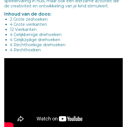
speelervaring in huis, maar ook een leerzame activiteit die
de creativiteit en ontwikkeling van je kind stimuleert.
Inhoud van de doos:
2 Grote zeshoeken
4 Grote vierkanten
12 Vierkanten
4 Gelijkbenige driehoeken
4 Gelijkzijdige driehoeken
4 Rechthoekige driehoeken
4 Rechthoeken