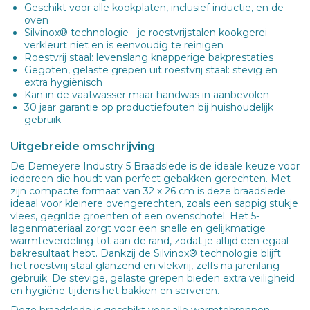
Geschikt voor alle kookplaten, inclusief inductie, en de
oven
Silvinox® technologie - je roestvrijstalen kookgerei
verkleurt niet en is eenvoudig te reinigen
Roestvrij staal: levenslang knapperige bakprestaties
Gegoten, gelaste grepen uit roestvrij staal: stevig en
extra hygiënisch
Kan in de vaatwasser maar handwas in aanbevolen
30 jaar garantie op productiefouten bij huishoudelijk
gebruik
Uitgebreide omschrijving
De Demeyere Industry 5 Braadslede is de ideale keuze voor
iedereen die houdt van perfect gebakken gerechten. Met
zijn compacte formaat van 32 x 26 cm is deze braadslede
ideaal voor kleinere ovengerechten, zoals een sappig stukje
vlees, gegrilde groenten of een ovenschotel. Het 5-
lagenmateriaal zorgt voor een snelle en gelijkmatige
warmteverdeling tot aan de rand, zodat je altijd een egaal
bakresultaat hebt. Dankzij de Silvinox® technologie blijft
het roestvrij staal glanzend en vlekvrij, zelfs na jarenlang
gebruik. De stevige, gelaste grepen bieden extra veiligheid
en hygiëne tijdens het bakken en serveren.
Deze braadslede is geschikt voor alle warmtebronnen,