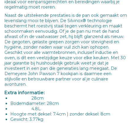
ideaal voor eenpansgerechten en bereidingen waarbij je
regelmatig moet roeren.
Naast de uitstekende prestaties is de pan ook gemaakt om
levenslang mooi te blijven. De Silvinox® technologie
beschermt het roestvrij staal tegen verkleuring en maakt
schoonmaken eenvoudig. Of je de pan nu met de hand
afwast of in de vaatwasser zet, hij blijft glanzend als nieuw.
De gegoten, gelaste grepen zorgen voor stevigheid en
hygiëne, zonder naden waar vuil zich kan ophopen.
Geschikt voor alle warmtebronnen, inclusief inductie en
oven, is dit een veelzijdige keuze voor elke keuken. Met 30
jaar garantie bij huishoudelijk gebruik weet je dat je
investeert in een pan die generaties lang meegaat. De
Demeyere John Pawson 7 kookpan is daarmee een
stijlvolle en betrouwbare partner voor al je culinaire
avonturen.
Extra informatie:
28cm
Diameter:
Bodemdiameter: 28cm
4.8L
Inhoud
:
Hoogte met deksel: 7.4cm | zonder deksel: 8cm
Gewicht: 3.77kg