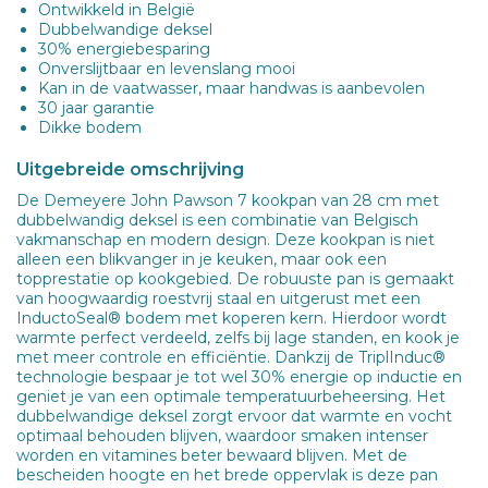
Ontwikkeld in België
Dubbelwandige deksel
30% energiebesparing
Onverslijtbaar en levenslang mooi
Kan in de vaatwasser, maar handwas is aanbevolen
30 jaar garantie
Dikke bodem
Uitgebreide omschrijving
De Demeyere John Pawson 7 kookpan van 28 cm met
dubbelwandig deksel is een combinatie van Belgisch
vakmanschap en modern design. Deze kookpan is niet
alleen een blikvanger in je keuken, maar ook een
topprestatie op kookgebied. De robuuste pan is gemaakt
van hoogwaardig roestvrij staal en uitgerust met een
InductoSeal® bodem met koperen kern. Hierdoor wordt
warmte perfect verdeeld, zelfs bij lage standen, en kook je
met meer controle en efficiëntie. Dankzij de TriplInduc®
technologie bespaar je tot wel 30% energie op inductie en
geniet je van een optimale temperatuurbeheersing. Het
dubbelwandige deksel zorgt ervoor dat warmte en vocht
optimaal behouden blijven, waardoor smaken intenser
worden en vitamines beter bewaard blijven. Met de
bescheiden hoogte en het brede oppervlak is deze pan