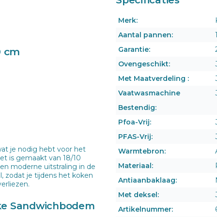
Merk:
Aantal pannen:
Garantie:
0 cm
Ovengeschikt:
Met Maatverdeling :
Vaatwasmachine
Bestendig:
Pfoa-Vrij:
PFAS-Vrij:
at je nodig hebt voor het
Warmtebron:
set is gemaakt van 18/10
Materiaal:
een moderne uitstraling in de
 zodat je tijdens het koken
Antiaanbaklaag:
erliezen.
Met deksel:
kke Sandwichbodem
Artikelnummer: