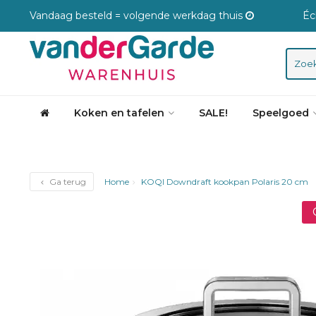
Vandaag besteld = volgende werkdag thuis
Éc
Koken en tafelen
SALE!
Speelgoed
Ga terug
Home
KOQI Downdraft kookpan Polaris 20 cm