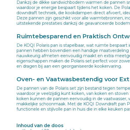
Dankzij de dikke sandwichbodem warmen de pannen sne
waardoor je energie bespaart tijdens het koken. De Pol
downdraft techniek, die kookdampen direct afvoert, id
Deze pannen zijn geschikt voor alle warmtebronnen, incl
uitstekende prestaties dankzij de geavanceerde bodem
Ruimtebesparend en Praktisch Ontw
De KOQI Polaris pan is stapelbaar, wat ruimte bespaart 
pannen hebben bovendien een handige maatverdeling 
nauwkeurig afmeten eenvoudig maakt en extra meetge
eigenschappen maken de Polaris set perfect voor zowe
en dragen bij aan een georganiseerde kookervaring.
Oven- en Vaatwasbestendig voor Ex
De pannen van de Polaris set zijn bestand tegen temper
waardoor je veelzijdig kunt koken, van koken en stoven
koken kunnen de pannen eenvoudig in de vaatwasser, w
makkelijke schoonmaak. Met de KOQI Downdraft pan Pol
functionele en stijlvolle pan in huis die in elke keuken pas
Inhoud van de doos