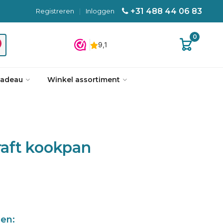
+31 488 44 06 83
Registreren
|
Inloggen
0
cadeau
Winkel assortiment
aft kookpan
len: