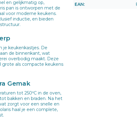
l en gelijkmatig op,
EAN:
aris pan is ontworpen met de
eaal voor moderne keukens.
usief inductie, en bieden
structuur.
erp
in je keukenkastjes. De
aan de binnenkant, wat
rei overbodig maakt. Deze
l grote als compacte keukens
tra Gemak
aturen tot 250ºC in de oven,
 tot bakken en braden. Na het
at zorgt voor een snelle en
aris haal je een complete,
t.