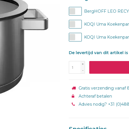
BergHOFF LEO RECYCL
KOQI Uma Koekenpan 
KOQI Uma Koekenpan 
De levertijd van dit artikel 
+
-
Gratis verzending vanaf 8
Achteraf betalen
Advies nodig? +31 (0)48
Specificaties