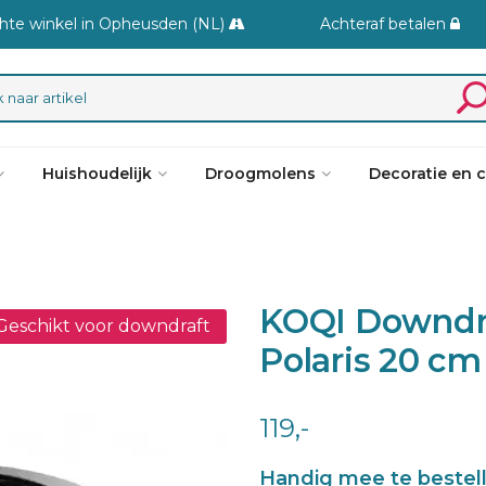
hte winkel in Opheusden (NL)
Achteraf betalen
Huishoudelijk
Droogmolens
Decoratie en 
KOQI Downdr
Geschikt voor downdraft
Polaris 20 cm
119,-
Handig mee te bestel