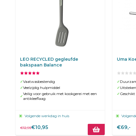
LEO RECYCLED gegleufde
Uma Koe
bakspaan Balance
✓
Vaatwasbestendig
✓
Duurzam
✓
Veelzijdig hulpmiddel
✓
Uitsteke
Veilig voor gebruik met kookgerei met een
✓
Geschikt 
✓
antikleeflaag
Volgende werkdag in huis
Volgend
€10,95
€69,-
€12,95