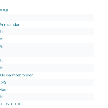
KOQI
1
24 maanden
Ja
Ja
Ja
Ja
Ja
Alle warmtebronnen
RVS
Nee
Ja
60.1155.00.00