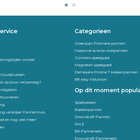
ervice
Categorieen
Greenpan Premiere pannen
Habonne avance wokpannen
Connetix speelgoed
eningstijden winkel
Magneten speelgoed
Demeyere Proline 7 koekenpannen
e Goudstukken
BK easy induction
uk op jouw verjaardag?
Op dit moment popula
ardagsbox
etourneren
Sjoelbakken
ing
Koekenpannen
ling verkoper Pannenhuis,
Downdraft Pannen
el en nog veel meer!
SALE
en
BK Pannensets
Downdraft Pannensets