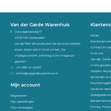
Van der Garde Warenhuis
Klantens
Dalwagenseweg 17
Acties
4043 MS Opheusden
Klantenservice
Let op! Niet alle producten die op onze website
Contact en op
staan, staan ook in onze winkel. Op
Over ons
vrijdagavond en zaterdag is ons magazijn
Van der Gard
gesloten.
Gratis goudst
+31 488 44 06 83
Toppie's Verja
online@vdgardewarenhuis.nl
Verzenden & r
Klachtenregel
Mijn account
Vacature: leer
Speelgoedwink
Registreren
Betaalmethod
Mijn bestellingen
Privacy Policy
Mijn verlanglijst