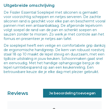
Uitgebreide omschrijving
De Fissler Essential Soeplepel met siliconen is gemaakt
voor voorzichtig scheppen en netjes serveren. De zachte
siliconen rand is geschikt voor elke pan en beschermt vooral
pannen met een antiaanbaklaag. De afgeronde lepelvorm
volgt soepel de rand van de pan en schenkt soepen en
sauzen zonder te morsen. Zo werk je met controle aan het
fornuis en presenteer je netjes aan tafel.
De soeplepel heeft een veilige en comfortabele grip dankzij
de ergonomische handgreep. De kern van robuust roestvrij
staal 18 op 10 maakt de lepel stevig en duurzaam, met een
tijdloze uitstraling in jouw keuken. Schoonmaken gaat snel
en eenvoudig. Met het handige ophangoogje berg je de
lepel ruimtebesparend op aan een keukenreling. Een
betrouwbare keuze die je elke dag met plezier gebruikt.
Reviews
Je beoordeling toevoegen