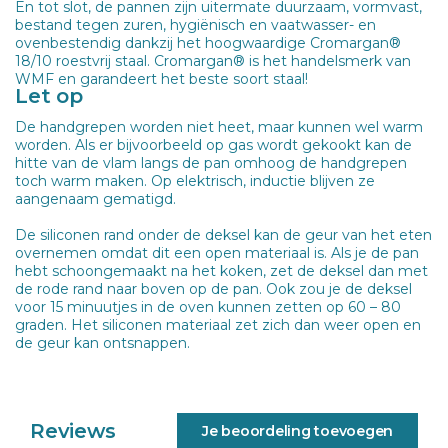
En tot slot, de pannen zijn uitermate duurzaam, vormvast,
bestand tegen zuren, hygiënisch en vaatwasser- en
ovenbestendig dankzij het hoogwaardige Cromargan®
18/10 roestvrij staal. Cromargan® is het handelsmerk van
WMF en garandeert het beste soort staal!
Let op
De handgrepen worden niet heet, maar kunnen wel warm
worden. Als er bijvoorbeeld op gas wordt gekookt kan de
hitte van de vlam langs de pan omhoog de handgrepen
toch warm maken. Op elektrisch, inductie blijven ze
aangenaam gematigd.
De siliconen rand onder de deksel kan de geur van het eten
overnemen omdat dit een open materiaal is. Als je de pan
hebt schoongemaakt na het koken, zet de deksel dan met
de rode rand naar boven op de pan. Ook zou je de deksel
voor 15 minuutjes in de oven kunnen zetten op 60 – 80
graden. Het siliconen materiaal zet zich dan weer open en
de geur kan ontsnappen.
Reviews
Je beoordeling toevoegen