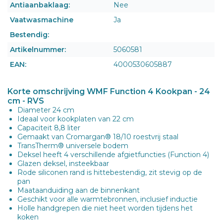
Antiaanbaklaag:
Nee
Vaatwasmachine
Ja
Bestendig:
Artikelnummer:
5060581
EAN:
4000530605887
Korte omschrijving WMF Function 4 Kookpan - 24
cm - RVS
Diameter 24 cm
Ideaal voor kookplaten van 22 cm
Capaciteit 8,8 liter
Gemaakt van Cromargan® 18/10 roestvrij staal
TransTherm® universele bodem
Deksel heeft 4 verschillende afgietfuncties (Function 4)
Glazen deksel, insteekbaar
Rode siliconen rand is hittebestendig, zit stevig op de
pan
Maataanduiding aan de binnenkant
Geschikt voor alle warmtebronnen, inclusief inductie
Holle handgrepen die niet heet worden tijdens het
koken