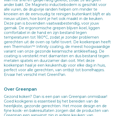
ander bakt. De Magneto inductiebodem is geschikt voor
alle vuren, de drupvrije randen helpen om minder te
knoeien en de eenvoudig te reinigen buitenkant blijft er als
nieuw uitzien, hoe bont je het ook maakt in de keuken.
Deze pan is bovendien vaatwasbestendig, voor jouw
gemak. De ergonomische grepen blijven koel, liggen
comfortabel in de hand en zijn bestand tegen
temperaturen tot 180°C, zodat je zonder problemen
gerechten uit de oven op tafel tovert. De koekenpan heeft
een Thermolon™ Infinity coating, de meest hoogwaardige
variant van onze gezonde keramische antikleeflaag. De
coating is versterkt met diamanten en dus bestand tegen
metalen spatels en duurzamer dan ooit. Met deze
koekenpan haal je een keukenhulp voor elke dag in huis,
perfect voor alle gerechten, van ontbijt tot borrelhapjes.
Ervaar het verschil met GreenPan.
Over Greenpan
Gezond koken? Dan is een pan van Greenpan onmisbaar!
Goed kookgerei is essentieel bij het bereiden van de
heerlijkste, gezonde gerechten. Het mooie design en de
fijne kook- en bakresultaten zorgen dat de producten van
Greenpan een aanwinst zijn in iedere keuken: van