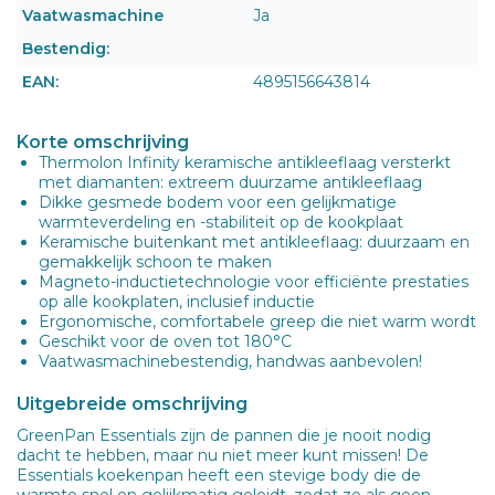
Vaatwasmachine
Ja
Bestendig:
EAN:
4895156643814
Korte omschrijving
Thermolon Infinity keramische antikleeflaag versterkt
met diamanten: extreem duurzame antikleeflaag
Dikke gesmede bodem voor een gelijkmatige
warmteverdeling en -stabiliteit op de kookplaat
Keramische buitenkant met antikleeflaag: duurzaam en
gemakkelijk schoon te maken
Magneto-inductietechnologie voor efficiënte prestaties
op alle kookplaten, inclusief inductie
Ergonomische, comfortabele greep die niet warm wordt
Geschikt voor de oven tot 180°C
Vaatwasmachinebestendig, handwas aanbevolen!
Uitgebreide omschrijving
GreenPan Essentials zijn de pannen die je nooit nodig
dacht te hebben, maar nu niet meer kunt missen! De
Essentials koekenpan heeft een stevige body die de
warmte snel en gelijkmatig geleidt, zodat ze als geen