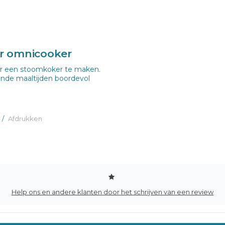
or omnicooker
er een stoomkoker te maken.
nde maaltijden boordevol
/
Afdrukken
Help ons en andere klanten door het schrijven van een review