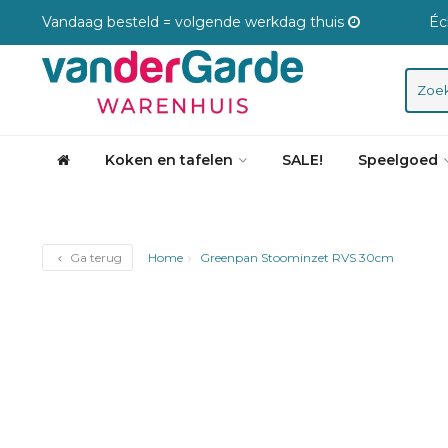
Vandaag besteld = volgende werkdag thuis
Éc
Koken en tafelen
SALE!
Speelgoed
Ga terug
Home
Greenpan Stoominzet RVS 30cm