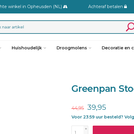
hte winkel in Opheusden (NL)
Achteraf betalen
Huishoudelijk
Droogmolens
Decoratie en 
Greenpan St
39,95
44,95
Voor 23:59 uur besteld? Vol
+