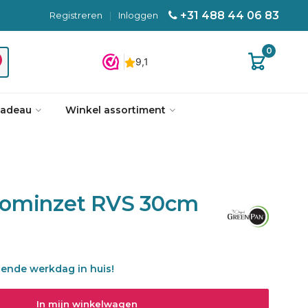
+31 488 44 06 83
Registreren
|
Inloggen
0
cadeau
Winkel assortiment
oominzet RVS 30cm
gende werkdag in huis!
In mijn winkelwagen