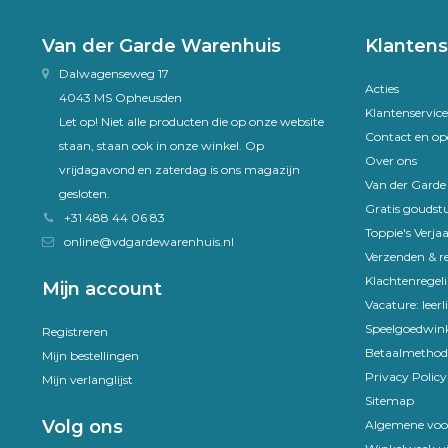
Van der Garde Warenhuis
Klantens
Dalwagenseweg 17
Acties
4043 MS Opheusden
Klantenservice
Let op! Niet alle producten die op onze website
Contact en op
staan, staan ook in onze winkel. Op
Over ons
vrijdagavond en zaterdag is ons magazijn
Van der Gard
gesloten.
Gratis goudst
+31 488 44 06 83
Toppie's Verja
online@vdgardewarenhuis.nl
Verzenden & r
Klachtenregel
Mijn account
Vacature: leer
Speelgoedwink
Registreren
Betaalmethod
Mijn bestellingen
Privacy Policy
Mijn verlanglijst
Sitemap
Volg ons
Algemene voo