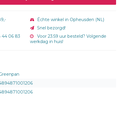
9,-
Échte winkel in Opheusden (NL)
Snel bezorgd!
8 44 06 83
Voor 23:59 uur besteld? Volgende
werkdag in huis!
Greenpan
4894871001206
4894871001206