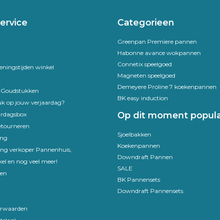
ervice
Categorieen
Greenpan Premiere pannen
Habonne avance wokpannen
Connetix speelgoed
eningstijden winkel
Magneten speelgoed
Demeyere Proline 7 koekenpannen
e Goudstukken
BK easy induction
uk op jouw verjaardag?
Op dit moment popula
ardagsbox
etourneren
Sjoelbakken
ing
Koekenpannen
ling verkoper Pannenhuis,
Downdraft Pannen
el en nog veel meer!
SALE
en
BK Pannensets
Downdraft Pannensets
rwaarden