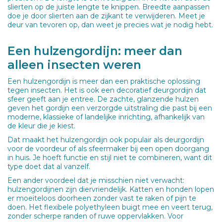
slierten op de juiste lengte te knippen. Breedte aanpassen
doe je door slierten aan de zijkant te verwijderen. Meet je
deur van tevoren op, dan weet je precies wat je nodig hebt.
Een hulzengordijn: meer dan
alleen insecten weren
Een hulzengordijn is meer dan een praktische oplossing
tegen insecten. Het is ook een decoratief deurgordijn dat
sfeer geeft aan je entree. De zachte, glanzende hulzen
geven het gordijn een verzorgde uitstraling die past bij een
moderne, klassieke of landelijke inrichting, afhankelijk van
de kleur die je kiest.
Dat maakt het hulzengordijn ook populair als deurgordijn
voor de voordeur of als sfeermaker bij een open doorgang
in huis. Je hoeft functie en stijl niet te combineren, want dit
type doet dat al vanzelf.
Een ander voordeel dat je misschien niet verwacht:
hulzengordijnen zijn diervriendelijk. Katten en honden lopen
er moeiteloos doorheen zonder vast te raken of pijn te
doen. Het flexibele polyethyleen buigt mee en veert terug,
zonder scherpe randen of ruwe oppervlakken. Voor