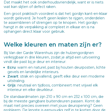
Dat maakt het ook onderhoudsvriendelijk, want er is niets
wat kan slijten of defect raken.
Een groot praktisch voordeel is dat het gordijn kant-en-klaar
wordt geleverd. Je hoeft geen kralen te rijgen, onderdelen
te assembleren of strengen op te knopen. Het gordijn
hangt in de verpakking al compleet in elkaar en is na
ophangen direct klaar voor gebruik.
Welke kleuren en maten zijn er?
Bij Van der Garde Warenhuis zijn de hulzengordijnen
verkrijgbaar in drie kleuren, zodat je altijd een uitvoering
vindt die past bij je deur en interieur:
Ecru
: warm en naturel, past bij houten deurposten, lichte
gevels en landelijke interieurs.
Zwart
: strak en opvallend, geeft elke deur een moderne
uitstraling.
Grijs
: neutraal en tijdloos, combineert met vrijwel elk
interieur en elke deurkleur.
De standaardmaten zijn 210 x 90 cm en 232 x 100 cm, die
bij de meeste gangbare buitendeuren passen. Komt de
maat niet precies overeen met jouw deuropening? Geen
probleem. De lengte is eenvoudig zelf in te korten door de