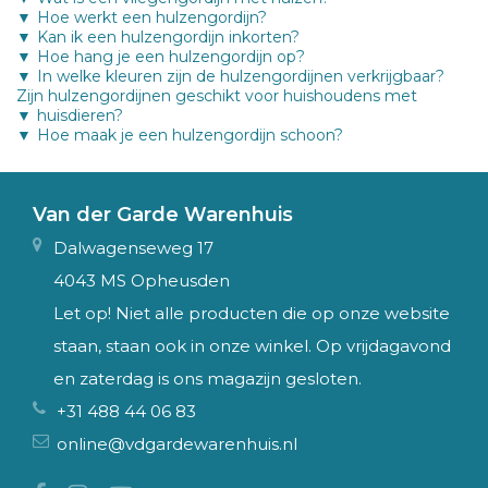
Hoe werkt een hulzengordijn?
Kan ik een hulzengordijn inkorten?
Hoe hang je een hulzengordijn op?
In welke kleuren zijn de hulzengordijnen verkrijgbaar?
Zijn hulzengordijnen geschikt voor huishoudens met
huisdieren?
Hoe maak je een hulzengordijn schoon?
Van der Garde Warenhuis
Dalwagenseweg 17
4043 MS Opheusden
Let op! Niet alle producten die op onze website
staan, staan ook in onze winkel. Op vrijdagavond
en zaterdag is ons magazijn gesloten.
+31 488 44 06 83
online@vdgardewarenhuis.nl