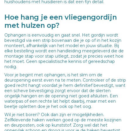
huishoudens met huisdieren is dat een fijn detail.
Hoe hang je een vliegengordijn
met hulzen op?
Ophangen is eenvoudig en gaat snel. Het gordijn wordt
bevestigd via een strip bovenaan die je op of in het kozijn
monteert, afhankelijk van het model en jouw situatie. Bij
elke bestelling wordt een handleiding meegeleverd die de
montage stap voor stap uitlegt, zodat je precies weet hoe
het moet. Geen specialistische kennis of gereedschap
nodig.
Voor je begint met ophangen, is het slim om de
deuropening eerst even na te meten. Controleer of de strip
goed recht hangt voordat je hem definitief bevestigt, want
een scheve bevestiging zorgt ervoor dat de slierten
ongelijk hangen en de opening niet goed afsluiten. Een
waterpas of een rechte lat helpt daarbij, maar met een
beetje opletten doe je het ook op het oog.
Wil je niet boren? Ook dan zijn er mogelijkheden.
Zelfklevende haken werken goed op de meeste kozijnen
en deurposten, ook op kunststof. Zorg wel dat het
oppervlak schoon en droog is voor je de haken bevestigt,