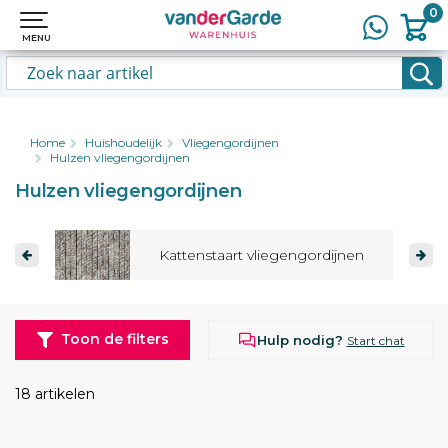
0
0
MENU
MENU
Home
Huishoudelijk
Vliegengordijnen
Hulzen vliegengordijnen
Hulzen vliegengordijnen
Kattenstaart vliegengordijnen
Toon de filters
Hulp nodig?
Start chat
18 artikelen