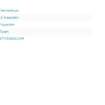
Pannenhuis
12 maanden
Polyester
Zwart
8711928341299