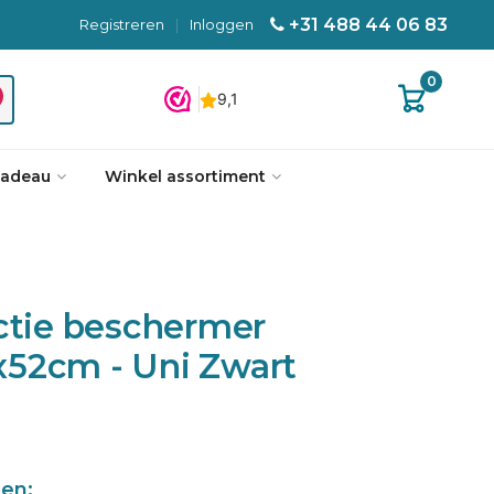
+31 488 44 06 83
Registreren
|
Inloggen
0
cadeau
Winkel assortiment
ctie beschermer
52cm - Uni Zwart
len: