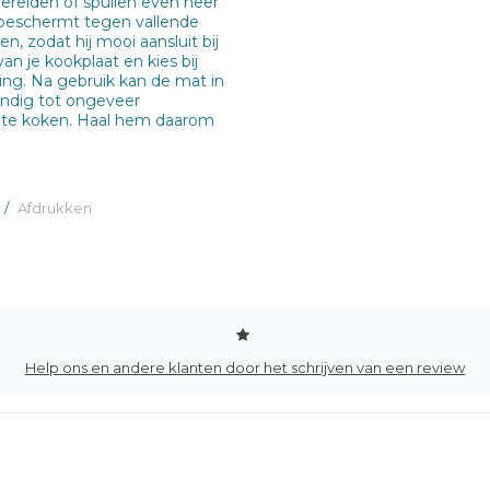
ereiden of spullen even neer
k beschermt tegen vallende
, zodat hij mooi aansluit bij
n je kookplaat en kies bij
king. Na gebruik kan de mat in
endig tot ongeveer
p te koken. Haal hem daarom
/
Afdrukken
Help ons en andere klanten door het schrijven van een review