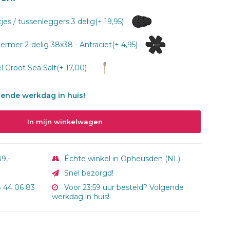
s / tussenleggers 3 delig(+ 19,95)
mer 2-delig 38x38 - Antraciet(+ 4,95)
 Groot Sea Salt(+ 17,00)
gende werkdag in huis!
In mijn winkelwagen
9,-
Échte winkel in Opheusden (NL)
Snel bezorgd!
8 44 06 83
Voor 23:59 uur besteld? Volgende
werkdag in huis!