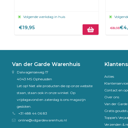
Volgende werkdag in huis
Volgend
€19,95
€4
€8,95
Van der Garde Warenhuis
Klantens
Dalwagenseweg 17
Acties
4043 MS Opheusden
Klantenservice
Let op! Niet alle producten die op onze website
Contact en op
staan, staan ook in onze winkel. Op
Over ons
vrijdagavond en zaterdag is ons magazijn
Van der Gard
gesloten.
Gratis goudst
+31 488 44 06 83
Toppie's Verja
online@vdgardewarenhuis.nl
Verzenden & r