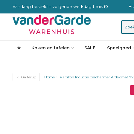
Vandaag besteld = volgende werkdag thuis
Éc
Koken en tafelen
SALE!
Speelgoed
Ga terug
Home
Papillon Inductie beschermer Afdekmat 7