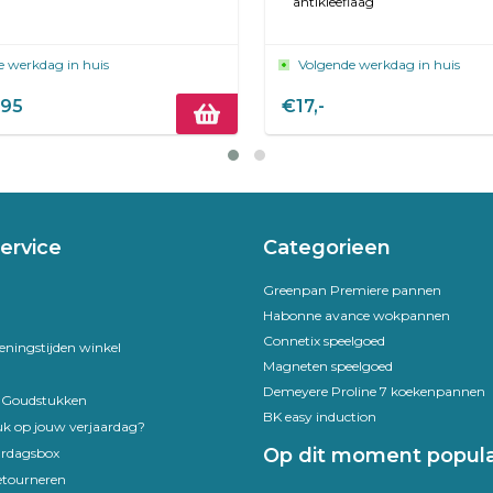
antikleeflaag
e werkdag in huis
Volgende werkdag in huis
,95
€17,-
ervice
Categorieen
Greenpan Premiere pannen
Habonne avance wokpannen
Connetix speelgoed
eningstijden winkel
Magneten speelgoed
Demeyere Proline 7 koekenpannen
e Goudstukken
BK easy induction
uk op jouw verjaardag?
Op dit moment popula
ardagsbox
etourneren