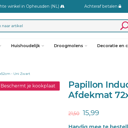
hte winkel in Opheusden (NL)
Achteraf betalen
Huishoudelijk
Droogmolens
Decoratie en 
2x52cm - Uni Zwart
Papillon Indu
Beschermt je kookplaat
Afdekmat 72x
15,99
21,50
Handig mee te bestel