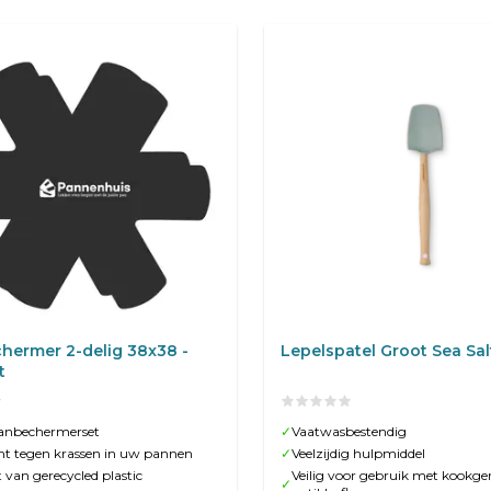
hermer 2-delig 38x38 -
Lepelspatel Groot Sea Sal
t
panbechermerset
✓
Vaatwasbestendig
t tegen krassen in uw pannen
✓
Veelzijdig hulpmiddel
van gerecycled plastic
Veilig voor gebruik met kookge
✓