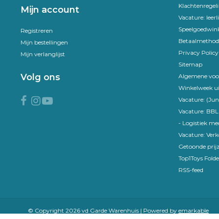
Klachtenregel
Mijn account
Vacature: leer
Speelgoedwink
Registreren
Betaalmethod
Mijn bestellingen
Privacy Policy
Mijn verlanglijst
Sitemap
Volg ons
Algemene voo
Winkelweek ui
Vacature: (Jun
Vacature: BBL
- Logistiek m
Vacature: Ver
Getoonde prijz
Top1Toys Folde
RSS-feed
© Copyright 2026 vd Garde Warenhuis | Powered by
emarkable