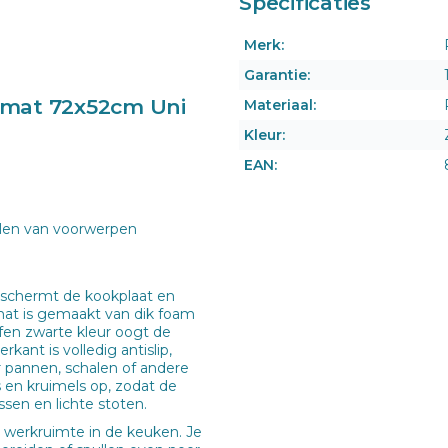
Specificaties
Merk:
Garantie:
kmat 72x52cm Uni
Materiaal:
Kleur:
EAN:
len van voorwerpen
eschermt de kookplaat en
 mat is gemaakt van dik foam
ffen zwarte kleur oogt de
kant is volledig antislip,
er pannen, schalen of andere
 en kruimels op, zodat de
ssen en lichte stoten.
 werkruimte in de keuken. Je