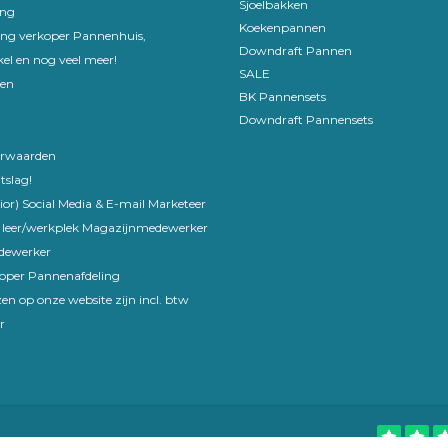
Sjoelbakken
ing
Koekenpannen
ling verkoper Pannenhuis,
Downdraft Pannen
el en nog veel meer!
SALE
en
BK Pannensets
Downdraft Pannensets
rwaarden
tslag!
ior) Social Media & E-mail Marketeer
 leer/werkplek Magazijnmedewerker
edewerker
koper Pannenafdeling
en op onze website zijn incl. btw
r