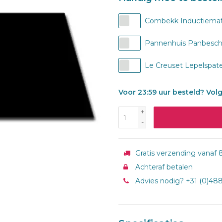
Combekk Inductiematje
Pannenhuis Panbescher
Le Creuset Lepelspatel
Voor 23:59 uur besteld? Vol
+
-
Gratis verzending vanaf 8
Achteraf betalen
Advies nodig? +31 (0)48