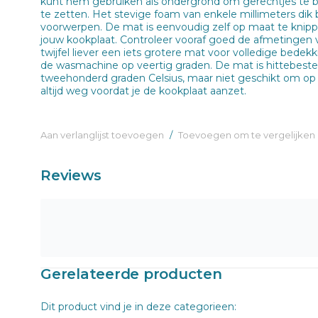
kunt hem gebruiken als ondergrond om gerechtjes te b
te zetten. Het stevige foam van enkele millimeters di
voorwerpen. De mat is eenvoudig zelf op maat te knippen
jouw kookplaat. Controleer vooraf goed de afmetingen va
twijfel liever een iets grotere mat voor volledige bedek
de wasmachine op veertig graden. De mat is hittebest
tweehonderd graden Celsius, maar niet geschikt om o
altijd weg voordat je de kookplaat aanzet.
Aan verlanglijst toevoegen
/
Toevoegen om te vergelijken
Reviews
Gerelateerde producten
Dit product vind je in deze categorieen: