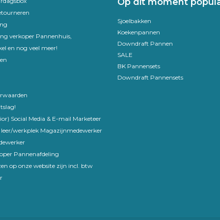
Op dit moment popula
ardagsbox
etourneren
Sjoelbakken
ing
Koekenpannen
ling verkoper Pannenhuis,
Downdraft Pannen
el en nog veel meer!
SALE
en
BK Pannensets
Downdraft Pannensets
rwaarden
tslag!
ior) Social Media & E-mail Marketeer
 leer/werkplek Magazijnmedewerker
edewerker
koper Pannenafdeling
en op onze website zijn incl. btw
r