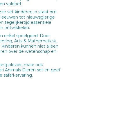
en voldoet.
eze set kinderen in staat om
 leeuwen tot nieuwsgierige
 tegelijkertijd essentiële
n ontwikkelen.
an enkel speelgoed. Door
ering, Arts & Mathematics),
 Kinderen kunnen niet alleen
eren over de wetenschap en
lang plezier, maar ook
ri Animals Dieren set en geef
 safari-ervaring.