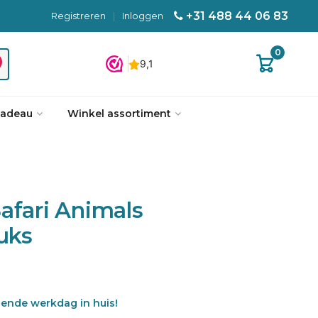
+31 488 44 06 83
Registreren
|
Inloggen
0
cadeau
Winkel assortiment
afari Animals
tuks
gende werkdag in huis!