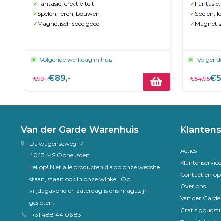
✓
Fantasie, creativiteit
✓
Fantasie, 
✓
Spelen, leren, bouwen
✓
Spelen, 
✓
Magnetisch speelgoed
✓
Magnetis
Volgende werkdag in huis
Volgend
€89,-
€5
€99,-
€54,95
Van der Garde Warenhuis
Klantens
Dalwagenseweg 17
Acties
4043 MS Opheusden
Klantenservice
Let op! Niet alle producten die op onze website
Contact en op
staan, staan ook in onze winkel. Op
Over ons
vrijdagavond en zaterdag is ons magazijn
Van der Gard
gesloten.
Gratis goudst
+31 488 44 06 83