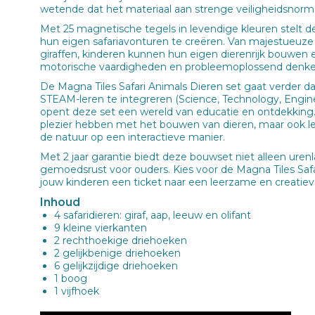
wetende dat het materiaal aan strenge veiligheidsnorm
Met 25 magnetische tegels in levendige kleuren stelt d
hun eigen safariavonturen te creëren. Van majestueuze
giraffen, kinderen kunnen hun eigen dierenrijk bouwen en
motorische vaardigheden en probleemoplossend denke
De Magna Tiles Safari Animals Dieren set gaat verder d
STEAM-leren te integreren (Science, Technology, Engine
opent deze set een wereld van educatie en ontdekking.
plezier hebben met het bouwen van dieren, maar ook l
de natuur op een interactieve manier.
Met 2 jaar garantie biedt deze bouwset niet alleen uren
gemoedsrust voor ouders. Kies voor de Magna Tiles Safa
jouw kinderen een ticket naar een leerzame en creatieve
Inhoud
4 safaridieren: giraf, aap, leeuw en olifant
9 kleine vierkanten
2 rechthoekige driehoeken
2 gelijkbenige driehoeken
6 gelijkzijdige driehoeken
1 boog
1 vijfhoek