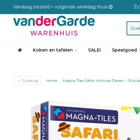
Vandaag besteld = volgende werkdag thuis
Éc
Koken en tafelen
SALE!
Speelgoed
Ga terug
Home
Magna Tiles Safari Animals Dieren - 25 stuk