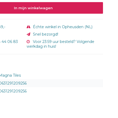
In mijn winkelwagen
9,-
Échte winkel in Opheusden (NL)
Snel bezorgd!
8 44 06 83
Voor 23:59 uur besteld? Volgende
werkdag in huis!
Magna Tiles
0631291209256
0631291209256