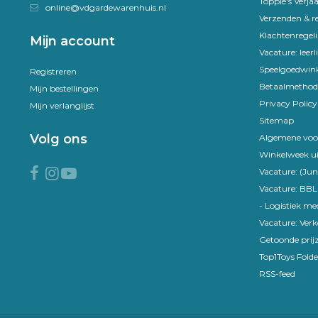
Toppie's Verja
online@vdgardewarenhuis.nl
Verzenden & r
Klachtenregel
Mijn account
Vacature: leer
Speelgoedwink
Registreren
Betaalmethod
Mijn bestellingen
Privacy Policy
Mijn verlanglijst
Sitemap
Volg ons
Algemene voo
Winkelweek ui
Vacature: (Jun
Vacature: BBL
- Logistiek m
Vacature: Ver
Getoonde prijz
Top1Toys Folde
RSS-feed