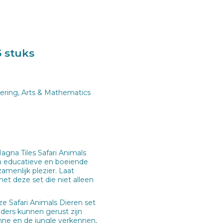
5 stuks
eering, Arts & Mathematics
gna Tiles Safari Animals
n educatieve en boeiende
amenlijk plezier. Laat
 met deze set die niet alleen
ze Safari Animals Dieren set
ders kunnen gerust zijn
anne en de jungle verkennen,