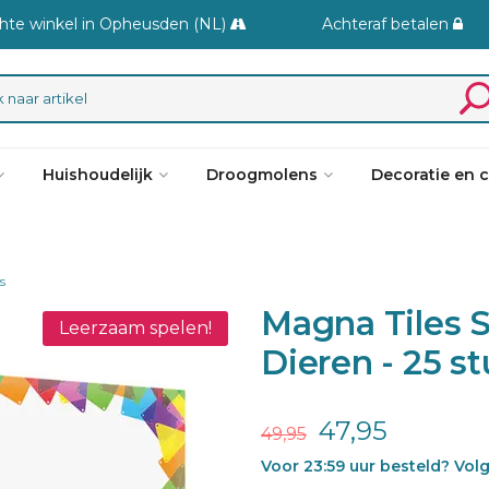
hte winkel in Opheusden (NL)
Achteraf betalen
Huishoudelijk
Droogmolens
Decoratie en 
s
Magna Tiles S
Leerzaam spelen!
Dieren - 25 s
47,95
49,95
Voor 23:59 uur besteld? Vol