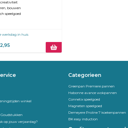
creativiteit
leren, bouwen
ch speelgoed
e werkdag in huis
2,95
ervice
Categorieen
Greenpan Premiere pannen
Habonne avance wokpannen
Connetix speelgoed
eningstijden winkel
Magneten speelgoed
Demeyere Proline 7 koekenpannen
e Goudstukken
BK easy induction
uk op jouw verjaardag?