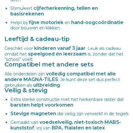
cijferherkenning, tellen en
Stimuleert
basisrekenen
fijne motoriek
hand-oogcoördinatie
Helpt bij
en
door bouwen en klikken
Leeftijd & cadeau-tip
kinderen vanaf 3 jaar
Geschikt voor
. Leuk als cadeau
speelgoed én leerzaam
omdat het
is, zonder dat het
“school” voelt.
Compatibel met andere sets
volledig compatibel met alle
Alle onderdelen zijn
andere MAGNA-TILES
. Je kunt deze set dus perfect
uitbreiding
gebruiken als
.
Veilig & stevig
Extra sterke constructie met het herkenbare raster dat
barsten helpt voorkomen
Stevige magneten
die veilig zijn verwerkt in de tegels
voedselveilig, niet-toxisch MABS-
Gemaakt van
kunststof
BPA, ftalaten en latex
, vrij van