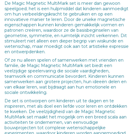
De Magic Magnetic MultiMark set is meer dan gewoon
speelgoed; het is een hulpmiddel dat kinderen aanmoedigt
om hun verbeeldingskracht te gebruiken en op een
innovatieve manier te leren. Door de unieke magnetische
eigenschappen kunnen kinderen gemakkelijk vormen en
patronen creëren, waardoor ze de basisbeginselen van
geometrie, symmetrie, en ruimtelijk inzicht verkennen. Dit
stimuleert niet alleen een dieper begrip van wiskunde en
wetenschap, maar moedigt ook aan tot artistieke expressie
en ontwerpdenken.
Of ze nu alleen spelen of samenwerken met vrienden en
familie, de Magic Magnetic MultiMark set biedt een
veelzijdige speelervaring die sociale vaardigheden,
teamwork en communicatie bevordert. Kinderen kunnen
samenwerken aan grotere projecten, hun ideeën delen en
van elkaar leren, wat bijdraagt aan hun emotionele en
sociale ontwikkeling.
De set is ontworpen om kinderen uit te dagen en te
inspireren, met als doel een liefde voor leren en ontdekken
te kweken. De veelzijdigheid van de Magic Magnetic
MultiMark set maakt het mogelijk om een breed scala aan
activiteiten te ondernemen, van eenvoudige
bouwprojecten tot complexe wetenschappelijke
experimenten, waardoor kinderen worden aangemoedigd