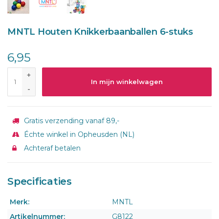
MNTL Houten Knikkerbaanballen 6-stuks
6,95
+
In mijn winkelwagen
-
Gratis verzending vanaf 89,-
Échte winkel in Opheusden (NL)
Achteraf betalen
Specificaties
Merk:
MNTL
Artikelnummer:
G8122