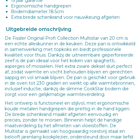
15 jaar garantie
Ergonomische handgrepen
Bodemdiameter 18.5cm
Extra brede schenkrand voor nauwkeurig afgieten
Uitgebreide omschrijving
De Fissler Original-Profi Collection Multistar van 20 cm is
een echte alleskunner in de keuken. Deze pan is ontwikkeld
in samenwerking met topkoks en biedt professionele
kwaliteit voor thuis. Dankzij de uitneembare geperforeerde
zeef is de pan ideaal voor het koken van spaghetti,
asperges of mosselen. Het extra zware deksel sluit perfect
af, zodat warmte en vocht behouden blijven en gerechten
sappig en vol smaak blijven. De pan is geschikt voor gebruik
in de oven tot 230 graden en werkt op alle warmtebronnen,
inclusief inductie, dankzij de slimme CookStar bodem die
zorgt voor een gelijkmatige warmteverdeling.
Het ontwerp is functioneel en stijlvol, met ergonomische
koude metalen handgrepen die prettig in de hand liggen.
De brede schenkrand maakt afgieten eenvoudig en
precies, zonder te morsen. Binnenin helpt de handige
maatverdeling bij het afmeten van vloeistoffen. De
Multistar is gemaakt van hoogwaardig roestvrij staal en
belooft jarenlang kookplezier, ondersteund door maar liefst