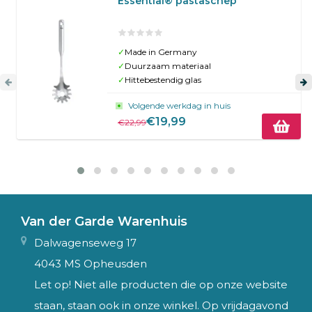
Essential® pastaschep
✓
Made in Germany
✓
Duurzaam materiaal
✓
Hittebestendig glas
Volgende werkdag in huis
€19,99
€22,99
Van der Garde Warenhuis
Dalwagenseweg 17
4043 MS Opheusden
Let op! Niet alle producten die op onze website
staan, staan ook in onze winkel. Op vrijdagavond