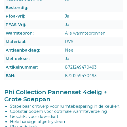
Bestendig:
Pfoa-Vrij:
Ja
PFAS-Vrij:
Ja
Warmtebron:
Alle warmtebronnen
Materiaal:
RVS
Antiaanbaklaag:
Nee
Met deksel:
Ja
Artikelnummer:
8721249470493
EAN:
8721249470493
Phi Collection Pannenset 4delig +
Grote Soeppan
Stapelbaar ontwerp voor ruimtebesparing in de keuken.
Cookstar bodem voor optimale warmteverdeling
Geschikt voor downdraft
Hele handige afgietsysteem
Glazendeksels