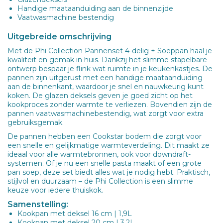
Handige maataanduiding aan de binnenzijde
Vaatwasmachine bestendig
Uitgebreide omschrijving
Met de Phi Collection Pannenset 4-delig + Soeppan haal je
kwaliteit en gemak in huis. Dankzij het slimme stapelbare
ontwerp bespaar je flink wat ruimte in je keukenkastjes. De
pannen zijn uitgerust met een handige maataanduiding
aan de binnenkant, waardoor je snel en nauwkeurig kunt
koken. De glazen deksels geven je goed zicht op het
kookproces zonder warmte te verliezen. Bovendien zijn de
pannen vaatwasmachinebestendig, wat zorgt voor extra
gebruiksgemak.
De pannen hebben een Cookstar bodem die zorgt voor
een snelle en gelijkmatige warmteverdeling. Dit maakt ze
ideaal voor alle warmtebronnen, ook voor downdraft-
systemen. Of je nu een snelle pasta maakt of een grote
pan soep, deze set biedt alles wat je nodig hebt. Praktisch,
stijlvol en duurzaam – de Phi Collection is een slimme
keuze voor iedere thuiskok.
Samenstelling:
Kookpan met deksel 16 cm | 1,9L
Kookpan met deksel 20 cm | 3,2L