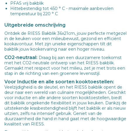
PFAS vrij bakblik
Hittebestendig tot 450 ° C - maximale aanbevolen
temperatuur bij 220 ° C
Uitgebreide omschrijving
Ontdek de RIESS Bakblik 36x21cm, jouw perfecte metgezel
in de keuken voor een milieubewust, gezond en efficiënt
kookavontuur. Met zijn unieke eigenschappen tilt dit
bakblik jouw kookervaring naar een hoger niveau.
CO2-neutraal:
Draag bij aan een duurzamere toekomst
met het CO2-neutrale ontwerp van het RIESS bakblik.
Gemaakt met respect voor het milieu, zet je met trots een
stap in de richting van een groenere levensstijl.
Voor Inductie en alle soorten kooktoestellen:
Veelzijdigheid is de sleutel, en het RIESS bakblik opent de
deur naar een wereld van culinaire mogelijkheden. Geschikt
voor inductie en alle andere soorten kooktoestellen, biedt
dit bakblik ongekende flexibiliteit in jouw keuken. Dankzij de
uitstekende krasbestendigheid blijft het bakblik er als nieuw
uitzien, zelfs na intensief gebruik. Geniet van de
duurzaamheid die hand in hand gaat met de hoogwaardige
kwaliteit van RIESS.