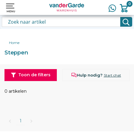
0
0
MENU
MENU
Home
Steppen
Toon de filters
Hulp nodig?
Start chat
0 artikelen
1