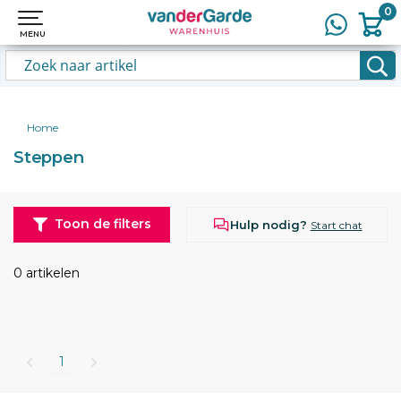
0
0
MENU
MENU
Home
Steppen
Toon de filters
Hulp nodig?
Start chat
0 artikelen
1