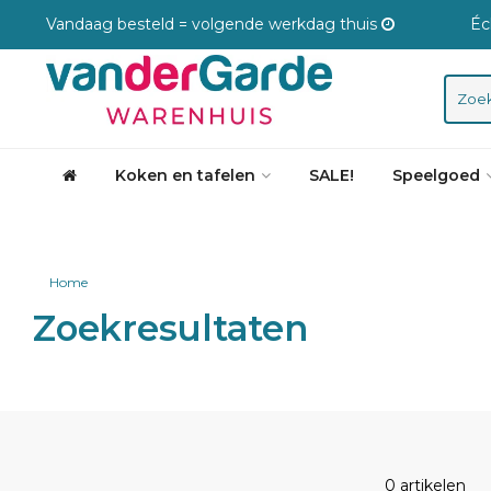
Vandaag besteld = volgende werkdag thuis
Éc
Koken en tafelen
SALE!
Speelgoed
Home
Zoekresultaten
0 artikelen