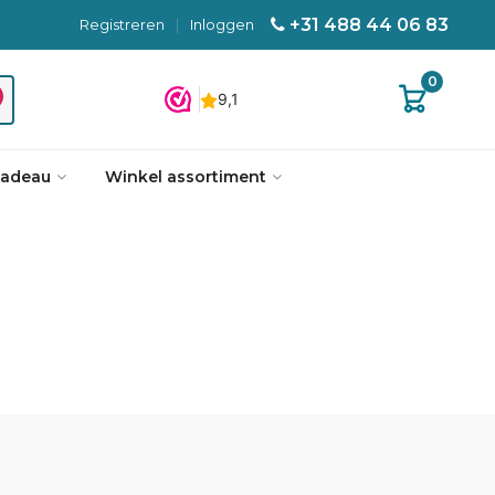
+31 488 44 06 83
Registreren
|
Inloggen
0
cadeau
Winkel assortiment