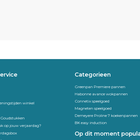
ervice
Categorieen
Greenpan Premiere pannen
Habonne avance wokpannen
Connetix speelgoed
eningstijden winkel
Magneten speelgoed
Demeyere Proline 7 koekenpannen
e Goudstukken
BK easy induction
uk op jouw verjaardag?
Op dit moment popula
ardagsbox