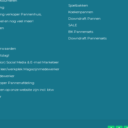
etourneren
Sjoelbakken
ing
Koekenpannen
ling verkoper Pannenhuis,
Downdraft Pannen
el en nog veel meer!
SALE
en
BK Pannensets
Downdraft Pannensets
rwaarden
tslag!
ior) Social Media & E-mail Marketeer
 leer/werkplek Magazijnmedewerker
edewerker
koper Pannenafdeling
en op onze website zijn incl. btw
r