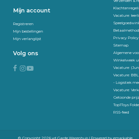
Verzenden & r
Klachtenregel
Mijn account
Vacature: leer
Speelgoedwink
Registreren
Betaalmethod
Mijn bestellingen
Privacy Policy
Mijn verlanglijst
Sitemap
Volg ons
Algemene voo
Winkelweek ui
Vacature: (Jun
Vacature: BBL
- Logistiek m
Vacature: Ver
Getoonde prijz
Top1Toys Folde
RSS-feed
© Copyright 2026 vd Garde Warenhuis | Powered by
emarkable