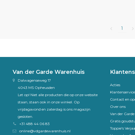
1
Van der Garde Warenhuis
Klantens
Dalwagenseweg 17
Acties
4043 MS Opheusden
Klantenservice
Let op! Niet alle producten die op onze website
Contact en op
staan, staan ook in onze winkel. Op
Over ons
vrijdagavond en zaterdag is ons magazijn
Van der Gard
gesloten.
Gratis goudst
+31 488 44 06 83
Toppie's Verja
online@vdgardewarenhuis.nl