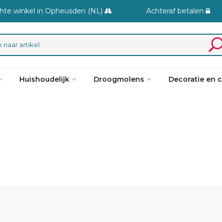
hte winkel in Opheusden (NL)
Achteraf betalen
Huishoudelijk
Droogmolens
Decoratie en 