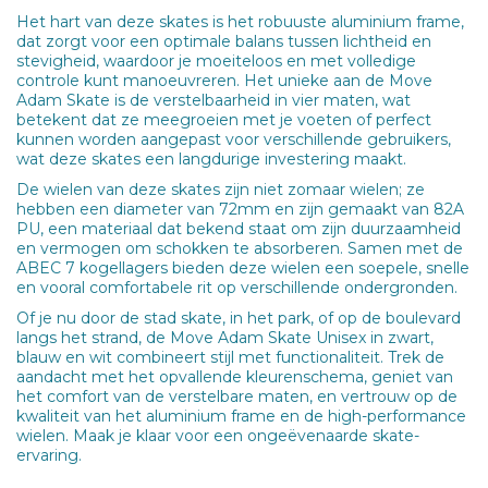
Het hart van deze skates is het robuuste aluminium frame,
dat zorgt voor een optimale balans tussen lichtheid en
stevigheid, waardoor je moeiteloos en met volledige
controle kunt manoeuvreren. Het unieke aan de Move
Adam Skate is de verstelbaarheid in vier maten, wat
betekent dat ze meegroeien met je voeten of perfect
kunnen worden aangepast voor verschillende gebruikers,
wat deze skates een langdurige investering maakt.
De wielen van deze skates zijn niet zomaar wielen; ze
hebben een diameter van 72mm en zijn gemaakt van 82A
PU, een materiaal dat bekend staat om zijn duurzaamheid
en vermogen om schokken te absorberen. Samen met de
ABEC 7 kogellagers bieden deze wielen een soepele, snelle
en vooral comfortabele rit op verschillende ondergronden.
Of je nu door de stad skate, in het park, of op de boulevard
langs het strand, de Move Adam Skate Unisex in zwart,
blauw en wit combineert stijl met functionaliteit. Trek de
aandacht met het opvallende kleurenschema, geniet van
het comfort van de verstelbare maten, en vertrouw op de
kwaliteit van het aluminium frame en de high-performance
wielen. Maak je klaar voor een ongeëvenaarde skate-
ervaring.