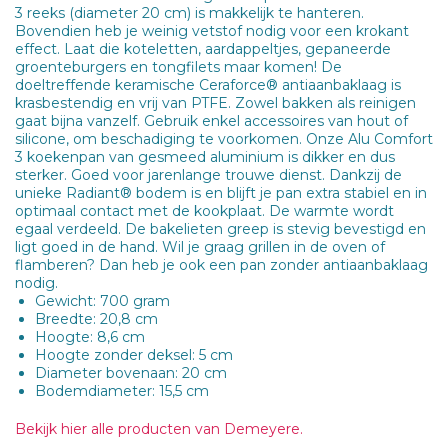
3 reeks (diameter 20 cm) is makkelijk te hanteren.
Bovendien heb je weinig vetstof nodig voor een krokant
effect. Laat die koteletten, aardappeltjes, gepaneerde
groenteburgers en tongfilets maar komen! De
doeltreffende keramische Ceraforce® antiaanbaklaag is
krasbestendig en vrij van PTFE. Zowel bakken als reinigen
gaat bijna vanzelf. Gebruik enkel accessoires van hout of
silicone, om beschadiging te voorkomen. Onze Alu Comfort
3 koekenpan van gesmeed aluminium is dikker en dus
sterker. Goed voor jarenlange trouwe dienst. Dankzij de
unieke Radiant® bodem is en blijft je pan extra stabiel en in
optimaal contact met de kookplaat. De warmte wordt
egaal verdeeld. De bakelieten greep is stevig bevestigd en
ligt goed in de hand. Wil je graag grillen in de oven of
flamberen? Dan heb je ook een pan zonder antiaanbaklaag
nodig.
Gewicht: 700 gram
Breedte: 20,8 cm
Hoogte: 8,6 cm
Hoogte zonder deksel: 5 cm
Diameter bovenaan: 20 cm
Bodemdiameter: 15,5 cm
Bekijk hier alle producten van Demeyere.