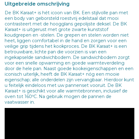
Uitgebreide omschrijving
De BK Karaat+ is hét icoon van BK. Een stijlvolle pan met
een body van geborsteld roestvrij edelstaal dat mooi
contrasteert met de hoogglans gepolijste deksel. De BK
Karaat+ is uitgerust met grote zwarte kunststof
koudgrepen en -stelen. De grepen en stelen worden niet
heet, liggen comfortabel in de hand en zorgen voor een
veilige grip tijdens het kookproces. De BK Karaat+ is een
betrouwbare, lichte pan die voorzien is van een
ingekapselde sandwichbodem. De sandwichbodem zorgt
voor een snelle opwarming en goede warmteverdeling
door de hele pan. Naast goede kookeigenschappen en een
iconisch uiterlijk, heeft de BK Karaat+ nóg een mooie
eigenschap; alle onderdelen zijn vervangbaar. Hierdoor kunt
u feitelijk eindeloos met uw pannenset vooruit. De BK
Karaat+ is geschikt voor alle warmtebronnen, inclusief de
oven tot 160ºC. Na gebruik mogen de pannen de
vaatwasser in.